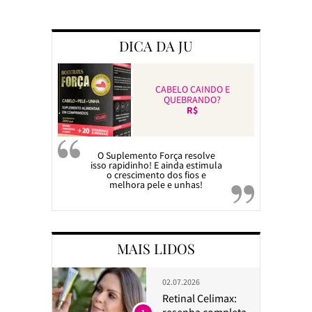
Preparando a c
DICA DA JU
CABELO CAINDO E
QUEBRANDO?
R$
O Suplemento Força resolve
isso rapidinho! E ainda estimula
o crescimento dos fios e
melhora pele e unhas!
MAIS LIDOS
02.07.2026
Retinal Celimax:
resenha completa