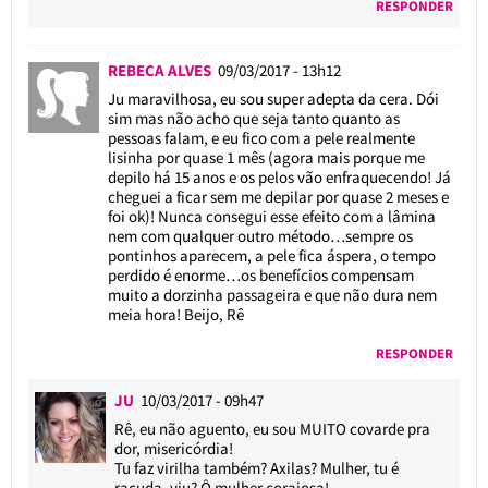
RESPONDER
REBECA ALVES
09/03/2017 - 13h12
Ju maravilhosa, eu sou super adepta da cera. Dói
sim mas não acho que seja tanto quanto as
pessoas falam, e eu fico com a pele realmente
lisinha por quase 1 mês (agora mais porque me
depilo há 15 anos e os pelos vão enfraquecendo! Já
cheguei a ficar sem me depilar por quase 2 meses e
foi ok)! Nunca consegui esse efeito com a lâmina
nem com qualquer outro método…sempre os
pontinhos aparecem, a pele fica áspera, o tempo
perdido é enorme…os benefícios compensam
muito a dorzinha passageira e que não dura nem
meia hora! Beijo, Rê
RESPONDER
JU
10/03/2017 - 09h47
Rê, eu não aguento, eu sou MUITO covarde pra
dor, misericórdia!
Tu faz virilha também? Axilas? Mulher, tu é
raçuda, viu? Ô mulher corajosa!