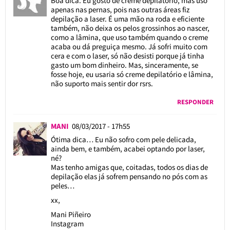
Boa dica. Eu gosto de creme depilatório, mas uso
apenas nas pernas, pois nas outras áreas fiz
depilação a laser. É uma mão na roda e eficiente
também, não deixa os pelos grossinhos ao nascer,
como a lâmina, que uso também quando o creme
acaba ou dá preguiça mesmo. Já sofri muito com
cera e com o laser, só não desisti porque já tinha
gasto um bom dinheiro. Mas, sinceramente, se
fosse hoje, eu usaria só creme depilatório e lâmina,
não suporto mais sentir dor rsrs.
RESPONDER
MANI
08/03/2017 - 17h55
Ótima dica… Eu não sofro com pele delicada,
ainda bem, e também, acabei optando por laser,
né?
Mas tenho amigas que, coitadas, todos os dias de
depilação elas já sofrem pensando no pós com as
peles…
xx,
Mani Piñeiro
Instagram