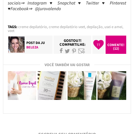
sociais⇒ Instagram ♥ Snapchat ♥ Twitter ♥ Pinterest
♥Facebook⇒ @jurovalendo
TAGS:
creme depilatório
,
creme depilatório veet
,
depilação
,
usei e amei
,
veet
GOSTOU?!
POST DA
JU
COMPARTILHE:
77
COMENTE!
BELEZA
(12)
VOCÊ TAMBÉM VAI GOSTAR