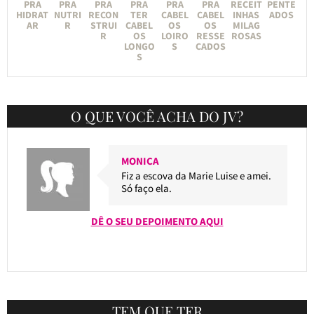
PRA
PRA
PRA
PRA
PRA
PRA
RECEIT
PENTE
HIDRAT
NUTRI
RECON
TER
CABEL
CABEL
INHAS
ADOS
AR
R
STRUI
CABEL
OS
OS
MILAG
R
OS
LOIRO
RESSE
ROSAS
LONGO
S
CADOS
S
O QUE VOCÊ ACHA DO JV?
MONICA
Fiz a escova da Marie Luise e amei.
Só faço ela.
DÊ O SEU DEPOIMENTO AQUI
TEM QUE TER