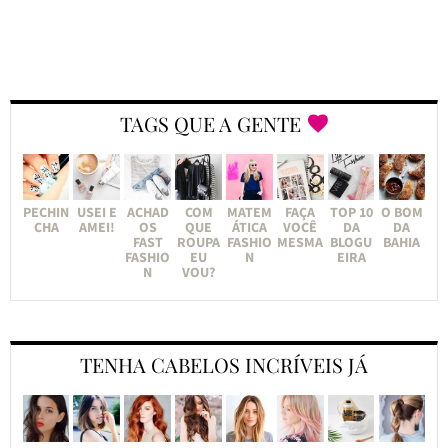
TAGS QUE A GENTE
PECHIN
USEI E
ACHAD
COM
MATEM
FAÇA
TOP 10
O BOM
CHA
AMEI!
OS
QUE
ÁTICA
VOCÊ
DA
DA
FAST
ROUPA
FASHIO
MESMA
BLOGU
BAHIA
FASHIO
EU
N
EIRA
N
VOU?
TENHA CABELOS INCRÍVEIS JÁ