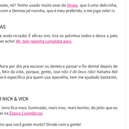
s vezes, né? Tenho usado muito esse da
Nívea
, que é uma delicinha,
 com o Dermacyd rosinha, que é meu preferido, e me jogo nele! rs
DAS
 ando viciada! É eficaz sim, tira os pelinhos todos e deixa a pele
per acho!
Ah, tem resenha completa aqui.
ora por dia pra escovar os dentes e passar o fio dental depois de
feliz da vida, porque, gente, isso
não é de Deus não
! hahaha Até
ue é específica pra quem usa aparelho, tem me ajudado bastante,
NICK & VICK
 loiro fica mais iluminado, mais vivo, mais bonito, do jeito que eu
ei na
Época Cosméticos
.
ro que você goste muito? Divide com a gente!