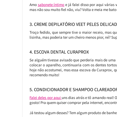
Amo
sabonete íntimo
e já falei disso por aqui vária
mas não sou muito fiel não, viu? Volta e meia me bato
3. CREME DEPILATÓRIO VEET PELES DELICA
Troço fedido, que sempre tive o maior receio, mas que
lisinha, mas poderia ter um cheiro menos pior, né? Su
4. ESCOVA DENTAL CURAPROX
Se alguém tivesse avisado que perderia mais de uma h
colocar o aparelho, continuaria com os dentes tortos, 
hoje não acostumei, mas essa escova da Curaprox, q
recomendo muito!
5. CONDICIONADOR E SHAMPOO CLAREADOR 
Falei deles por aqui
uns dias atrás e tô amando real! O
gosto! Pra quem quiser comprar pela internet, encontr
Já testou algum desses? Tem algum produto de banhei