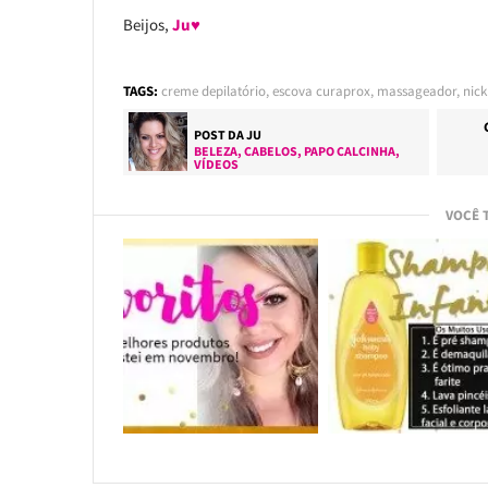
Beijos,
Ju♥
TAGS:
creme depilatório
,
escova curaprox
,
massageador
,
nick
POST DA
JU
BELEZA
,
CABELOS
,
PAPO CALCINHA
,
VÍDEOS
VOCÊ 