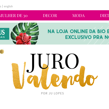
s
english
MULHER DE 30
DECOR
MODA
DIE