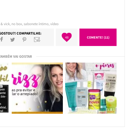
 & vick
,
no box
,
sabonete íntimo
,
vídeo
GOSTOU?! COMPARTILHE:
48
COMENTE! (11)
TAMBÉM VAI GOSTAR