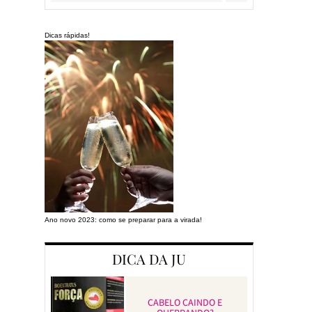
Dicas rápidas!
Ano novo 2023: como se preparar para a virada!
Preparando a cas
DICA DA JU
CABELO CAINDO E