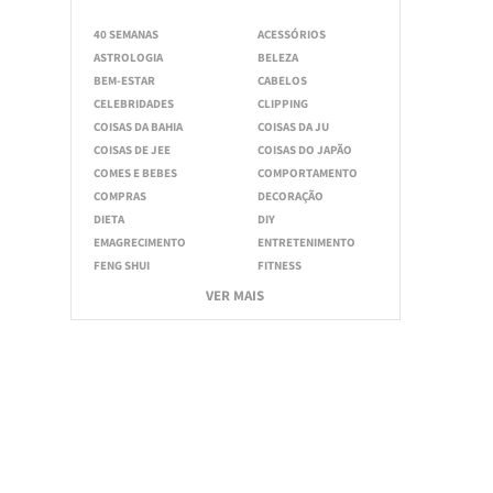
40 SEMANAS
ACESSÓRIOS
ASTROLOGIA
BELEZA
BEM-ESTAR
CABELOS
CELEBRIDADES
CLIPPING
COISAS DA BAHIA
COISAS DA JU
COISAS DE JEE
COISAS DO JAPÃO
COMES E BEBES
COMPORTAMENTO
COMPRAS
DECORAÇÃO
DIETA
DIY
EMAGRECIMENTO
ENTRETENIMENTO
FENG SHUI
FITNESS
VER MAIS