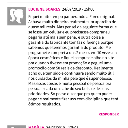
LUCIENE SOARES
24/07/2019 - 15h00
Fiquei muito tempo paquerando a Foreo original.
Achava muito dinheiro realmente um aparelho de
quase mil reais. Mas pensei da seguinte forma que
se fosse um celular e eu precisasse comprar eu
pagaria até mais sem pena, e outra coisa a
garantia do fabricante tbm faz diferença porque
sabemos que teremos garantia do produto. Me
programei e comprei a uns 2 meses em 10 vezes na
época cosméticos e fiquei sempre de olho no site
pra quando tivesse em promoção e peguei uma
promoção com 50 reais de desconto. Realmente
acho que tem sido e continuara sendo muito útil
nos cuidados da minha pele que é super oleosa.
Mas essas coisas é muito pessoal de pessoa pra
pessoa e cada um sabe do seu bolso e de suas
prioridades. Só posso dizer que pra quem puder
pagar e realmente fizer uso com disciplina que terá
ótimos resultados.
RESPONDER
MARÍLIA
24/07/2019 - 17h01