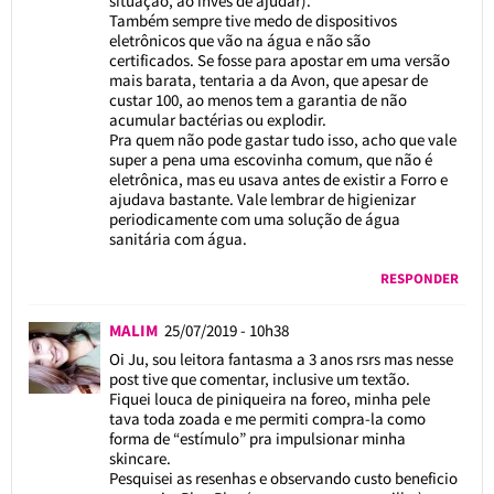
situação, ao invés de ajudar).
Também sempre tive medo de dispositivos
eletrônicos que vão na água e não são
certificados. Se fosse para apostar em uma versão
mais barata, tentaria a da Avon, que apesar de
custar 100, ao menos tem a garantia de não
acumular bactérias ou explodir.
Pra quem não pode gastar tudo isso, acho que vale
super a pena uma escovinha comum, que não é
eletrônica, mas eu usava antes de existir a Forro e
ajudava bastante. Vale lembrar de higienizar
periodicamente com uma solução de água
sanitária com água.
RESPONDER
MALIM
25/07/2019 - 10h38
Oi Ju, sou leitora fantasma a 3 anos rsrs mas nesse
post tive que comentar, inclusive um textão.
Fiquei louca de piniqueira na foreo, minha pele
tava toda zoada e me permiti compra-la como
forma de “estímulo” pra impulsionar minha
skincare.
Pesquisei as resenhas e observando custo beneficio