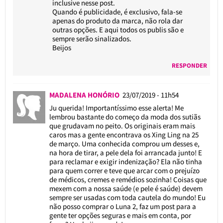
inclusive nesse post.
Quando é publicidade, é exclusivo, fala-se
apenas do produto da marca, não rola dar
outras opções. E aqui todos os publis são e
sempre serão sinalizados.
Beijos
RESPONDER
MADALENA HONÓRIO
23/07/2019 - 11h54
Ju querida! Importantíssimo esse alerta! Me
lembrou bastante do começo da moda dos sutiãs
que grudavam no peito. Os originais eram mais
caros mas a gente encontrava os Xing Ling na 25
de março. Uma conhecida comprou um desses e,
na hora de tirar, a pele dela foi arrancada junto! E
para reclamar e exigir indenização? Ela não tinha
para quem correr e teve que arcar com o prejuízo
de médicos, cremes e remédios sozinha! Coisas que
mexem com a nossa saúde (e pele é saúde) devem
sempre ser usadas com toda cautela do mundo! Eu
não posso comprar o Luna 2, faz um post para a
gente ter opções seguras e mais em conta, por