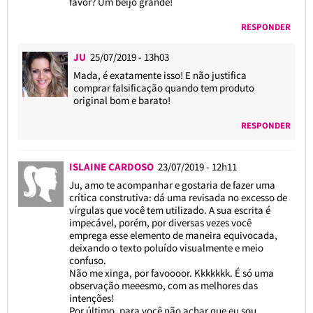
favor? Um beijo grande!
RESPONDER
JU
25/07/2019 - 13h03
Mada, é exatamente isso! E não justifica
comprar falsificação quando tem produto
original bom e barato!
RESPONDER
ISLAINE CARDOSO
23/07/2019 - 12h11
Ju, amo te acompanhar e gostaria de fazer uma
crítica construtiva: dá uma revisada no excesso de
vírgulas que você tem utilizado. A sua escrita é
impecável, porém, por diversas vezes você
emprega esse elemento de maneira equivocada,
deixando o texto poluído visualmente e meio
confuso.
Não me xinga, por favoooor. Kkkkkkk. É só uma
observação meeesmo, com as melhores das
intenções!
Por último, para você não achar que eu sou