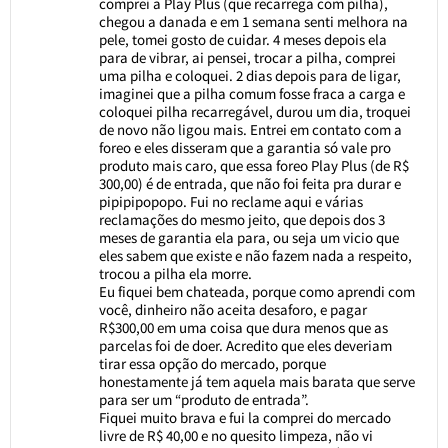
comprei a Play Plus (que recarrega com pilha),
chegou a danada e em 1 semana senti melhora na
pele, tomei gosto de cuidar. 4 meses depois ela
para de vibrar, ai pensei, trocar a pilha, comprei
uma pilha e coloquei. 2 dias depois para de ligar,
imaginei que a pilha comum fosse fraca a carga e
coloquei pilha recarregável, durou um dia, troquei
de novo não ligou mais. Entrei em contato com a
foreo e eles disseram que a garantia só vale pro
produto mais caro, que essa foreo Play Plus (de R$
300,00) é de entrada, que não foi feita pra durar e
pipipipopopo. Fui no reclame aqui e várias
reclamações do mesmo jeito, que depois dos 3
meses de garantia ela para, ou seja um vicio que
eles sabem que existe e não fazem nada a respeito,
trocou a pilha ela morre.
Eu fiquei bem chateada, porque como aprendi com
você, dinheiro não aceita desaforo, e pagar
R$300,00 em uma coisa que dura menos que as
parcelas foi de doer. Acredito que eles deveriam
tirar essa opção do mercado, porque
honestamente já tem aquela mais barata que serve
para ser um “produto de entrada”.
Fiquei muito brava e fui la comprei do mercado
livre de R$ 40,00 e no quesito limpeza, não vi