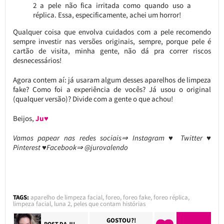
2 a pele não fica irritada como quando uso a
réplica. Essa, especificamente, achei um horror!
Qualquer coisa que envolva cuidados com a pele recomendo
sempre investir nas versões originais, sempre, porque pele é
cartão de visita, minha gente, não dá pra correr riscos
desnecessários!
Agora contem aí: já usaram algum desses aparelhos de limpeza
fake? Como foi a experiência de vocês? Já usou o original
(qualquer versão)? Divide com a gente o que achou!
Beijos,
Ju♥
Vamos papear nas redes sociais⇒ Instagram ♥ Twitter ♥
Pinterest ♥Facebook⇒ @jurovalendo
TAGS:
aparelho de limpeza facial
,
foreo
,
foreo fake
,
foreo réplica
,
limpeza facial
,
luna 2
,
peles que contam histórias
GOSTOU?!
POST DA
JU