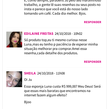
E, como sempre, parabéns Ju pelo seu maravilhoso
trabalho, a gente lê suas resenhas ou seus posts no
insta e parece que você está do nosso lado
tomando um café. Cada dia melhor. Bjos.
RESPONDER
EDILAINE FREITAS
24/10/2018 - 10h02
Só produto top,eu ti mesmo curiosa nesse
Luna,mas eu tenho p paciência de esperar minha
situação melhorar pra comprar.Amei essa
resenha,cada detalhe dos produtos.
RESPONDER
SHEILA
24/10/2018 - 11h08
Oi Ju
Essa esponja Luna custa R$ 999,00? Meu Deus! Será
que essas mais baratas que encontramos na
internet fazem algum efeito?
Bjoo