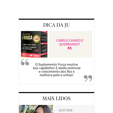
Preparando a c
DICA DA JU
CABELO CAINDO E
QUEBRANDO?
R$
O Suplemento Força resolve
isso rapidinho! E ainda estimula
o crescimento dos fios e
melhora pele e unhas!
MAIS LIDOS
02.07.2026