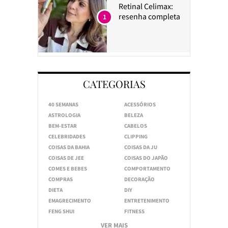
Retinal Celimax:
resenha completa
1
CATEGORIAS
40 SEMANAS
ACESSÓRIOS
ASTROLOGIA
BELEZA
BEM-ESTAR
CABELOS
CELEBRIDADES
CLIPPING
COISAS DA BAHIA
COISAS DA JU
COISAS DE JEE
COISAS DO JAPÃO
COMES E BEBES
COMPORTAMENTO
COMPRAS
DECORAÇÃO
DIETA
DIY
EMAGRECIMENTO
ENTRETENIMENTO
FENG SHUI
FITNESS
VER MAIS