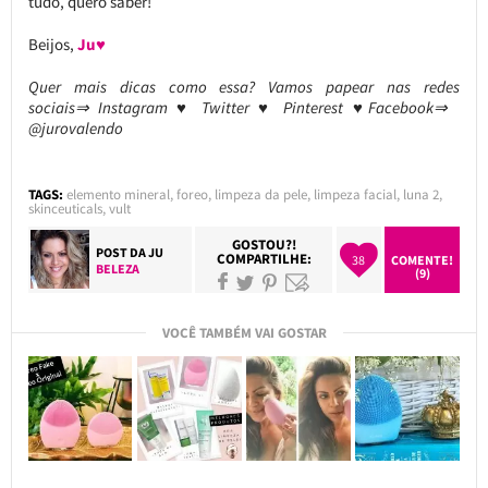
tudo, quero saber!
Beijos,
Ju♥
Quer mais dicas como essa? Vamos papear nas redes
sociais⇒ Instagram ♥ Twitter ♥ Pinterest ♥Facebook⇒
@jurovalendo
TAGS:
elemento mineral
,
foreo
,
limpeza da pele
,
limpeza facial
,
luna 2
,
skinceuticals
,
vult
GOSTOU?!
POST DA
JU
COMPARTILHE:
38
COMENTE!
BELEZA
(9)
VOCÊ TAMBÉM VAI GOSTAR