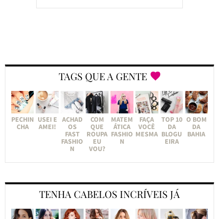
TAGS QUE A GENTE
PECHIN
USEI E
ACHAD
COM
MATEM
FAÇA
TOP 10
O BOM
CHA
AMEI!
OS
QUE
ÁTICA
VOCÊ
DA
DA
FAST
ROUPA
FASHIO
MESMA
BLOGU
BAHIA
FASHIO
EU
N
EIRA
N
VOU?
TENHA CABELOS INCRÍVEIS JÁ