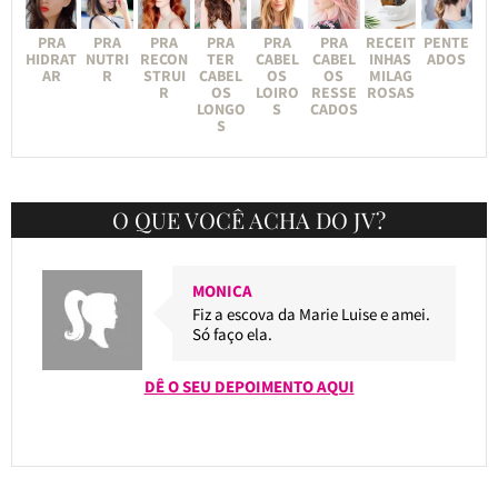
PRA
PRA
PRA
PRA
PRA
PRA
RECEIT
PENTE
HIDRAT
NUTRI
RECON
TER
CABEL
CABEL
INHAS
ADOS
AR
R
STRUI
CABEL
OS
OS
MILAG
R
OS
LOIRO
RESSE
ROSAS
LONGO
S
CADOS
S
O QUE VOCÊ ACHA DO JV?
MONICA
Fiz a escova da Marie Luise e amei.
Só faço ela.
DÊ O SEU DEPOIMENTO AQUI