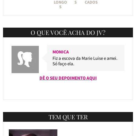
LONGO
S
CADOS
S
O QUE VOCÊ ACHA DO JV?
MONICA
Fiz a escova da Marie Luise e amei.
Só faço ela.
DÊ O SEU DEPOIMENTO AQUI
TEM QUE TER