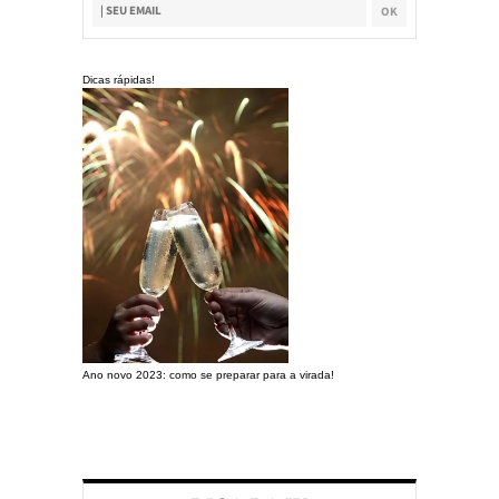
Dicas rápidas!
Ano novo 2023: como se preparar para a virada!
Preparando a c