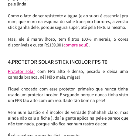
pele linda!
Como o fato de ser resistente a água (e ao suor) é essencial pra
mim, que moro na esquina do sol e transpiro horrores, a versão
stick ganha dele, porque segura super, até pela textura mesmo.
Mas, ele é maravilhoso, tem filtros 100% minerais, 5 cores
disponíveis e custa R$139,00 (
compre aqui
).
4.PROTETOR SOLAR STICK INCOLOR FPS 70
Protetor solar
com FPS alto é denso, pesado e deixa uma
camada branca, né? Não mais, migas!
Fiquei chocada com esse protetor, primeiro que nunca tinha
usado um protetor incolor. E segundo porque nunca tinha visto
um FPS tão alto com um resultado tão bom na pele!
Vem num bastão e é incolor de verdade (hahahah claro, mas
ainda não caiu a ficha ), daí a gente aplica na pele e parece que
não tem nada, porque não fica nenhum rastro de cor.
É só espalhar, e espalha fácil, e pronto.