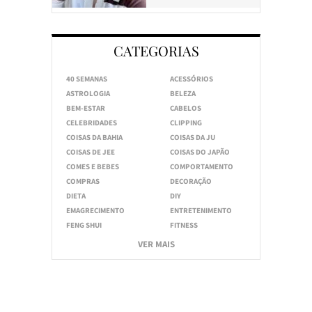
CATEGORIAS
40 SEMANAS
ACESSÓRIOS
ASTROLOGIA
BELEZA
BEM-ESTAR
CABELOS
CELEBRIDADES
CLIPPING
COISAS DA BAHIA
COISAS DA JU
COISAS DE JEE
COISAS DO JAPÃO
COMES E BEBES
COMPORTAMENTO
COMPRAS
DECORAÇÃO
DIETA
DIY
EMAGRECIMENTO
ENTRETENIMENTO
FENG SHUI
FITNESS
VER MAIS