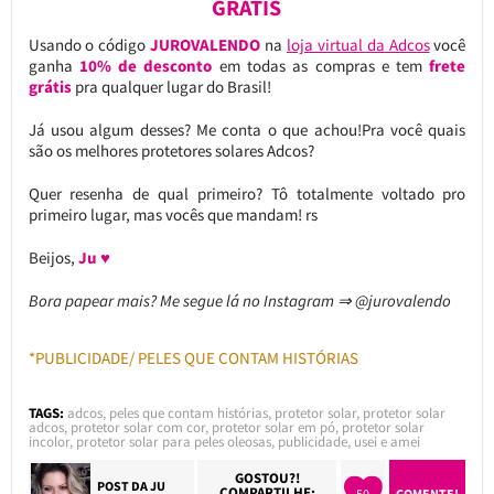
GRÁTIS
Usando o código
JUROVALENDO
na
loja virtual da Adcos
você
ganha
10% de desconto
em todas as compras e tem
frete
grátis
pra qualquer lugar do Brasil!
Já usou algum desses? Me conta o que achou!Pra você quais
são os melhores protetores solares Adcos?
Quer resenha de qual primeiro? Tô totalmente voltado pro
primeiro lugar, mas vocês que mandam! rs
Beijos,
Ju ♥
Bora papear mais? Me segue lá no Instagram ⇒ @jurovalendo
*PUBLICIDADE/ PELES QUE CONTAM HISTÓRIAS
TAGS:
adcos
,
peles que contam histórias
,
protetor solar
,
protetor solar
adcos
,
protetor solar com cor
,
protetor solar em pó
,
protetor solar
incolor
,
protetor solar para peles oleosas
,
publicidade
,
usei e amei
GOSTOU?!
POST DA
JU
COMPARTILHE:
50
COMENTE!