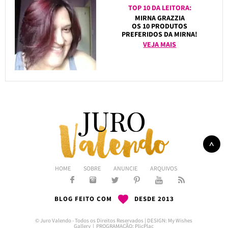
TOP 10 DA LEITORA:
MIRNA GRAZZIA
OS 10 PRODUTOS
PREFERIDOS DA MIRNA!
VEJA MAIS
HOME
SOBRE
ANUNCIE
ARQUIVOS
BLOG FEITO COM
DESDE 2013
© Juro Valendo - Todos os Direitos Reservados | DESIGN:
My Wishes
Gallery
| PROGRAMAÇÃO:
PlicPlac