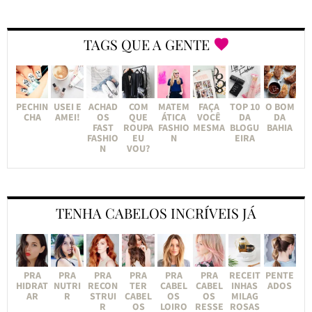
TAGS QUE A GENTE
PECHIN
USEI E
ACHAD
COM
MATEM
FAÇA
TOP 10
O BOM
CHA
AMEI!
OS
QUE
ÁTICA
VOCÊ
DA
DA
FAST
ROUPA
FASHIO
MESMA
BLOGU
BAHIA
FASHIO
EU
N
EIRA
N
VOU?
TENHA CABELOS INCRÍVEIS JÁ
PRA
PRA
PRA
PRA
PRA
PRA
RECEIT
PENTE
HIDRAT
NUTRI
RECON
TER
CABEL
CABEL
INHAS
ADOS
AR
R
STRUI
CABEL
OS
OS
MILAG
R
OS
LOIRO
RESSE
ROSAS