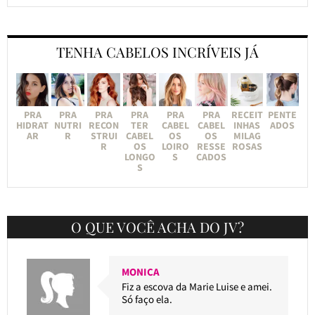
TENHA CABELOS INCRÍVEIS JÁ
PRA
PRA
PRA
PRA
PRA
PRA
RECEIT
PENTE
HIDRAT
NUTRI
RECON
TER
CABEL
CABEL
INHAS
ADOS
AR
R
STRUI
CABEL
OS
OS
MILAG
R
OS
LOIRO
RESSE
ROSAS
LONGO
S
CADOS
S
O QUE VOCÊ ACHA DO JV?
MONICA
Fiz a escova da Marie Luise e amei.
Só faço ela.