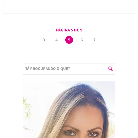
PÁGINA 5 DE 9
3
4
5
6
7