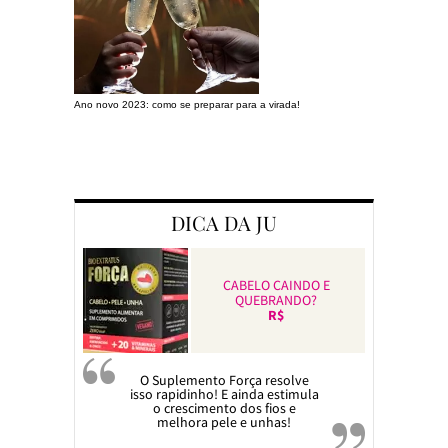
Ano novo 2023: como se preparar para a virada!
Preparando a c
DICA DA JU
CABELO CAINDO E
QUEBRANDO?
R$
O Suplemento Força resolve
isso rapidinho! E ainda estimula
o crescimento dos fios e
melhora pele e unhas!