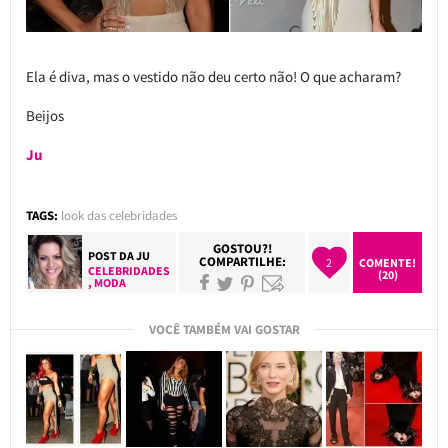
Ela é diva, mas o vestido não deu certo não! O que acharam?
Beijos
Ju
TAGS:
look das celebridades
GOSTOU?!
POST DA
JU
COMPARTILHE:
2
COMENTE!
CELEBRIDADES
(20)
,
MODA
VOCÊ TAMBÉM VAI GOSTAR