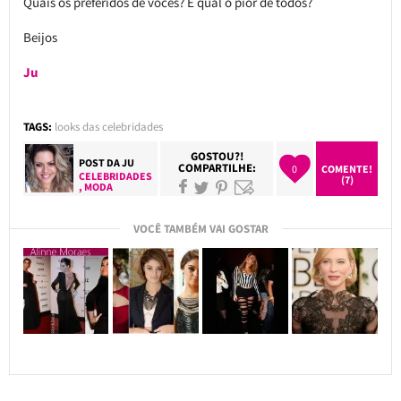
Quais os preferidos de vocês? E qual o pior de todos?
Beijos
Ju
TAGS:
looks das celebridades
GOSTOU?!
POST DA
JU
COMPARTILHE:
0
COMENTE!
CELEBRIDADES
(7)
,
MODA
VOCÊ TAMBÉM VAI GOSTAR