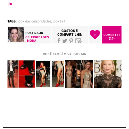
Ju
TAGS:
look das celebridades
,
look fail
GOSTOU?!
POST DA
JU
COMPARTILHE:
0
COMENTE!
CELEBRIDADES
(15)
,
MODA
VOCÊ TAMBÉM VAI GOSTAR