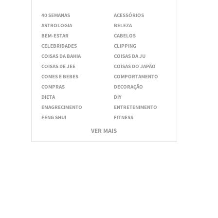
40 SEMANAS
ACESSÓRIOS
ASTROLOGIA
BELEZA
BEM-ESTAR
CABELOS
CELEBRIDADES
CLIPPING
COISAS DA BAHIA
COISAS DA JU
COISAS DE JEE
COISAS DO JAPÃO
COMES E BEBES
COMPORTAMENTO
COMPRAS
DECORAÇÃO
DIETA
DIY
EMAGRECIMENTO
ENTRETENIMENTO
FENG SHUI
FITNESS
VER MAIS