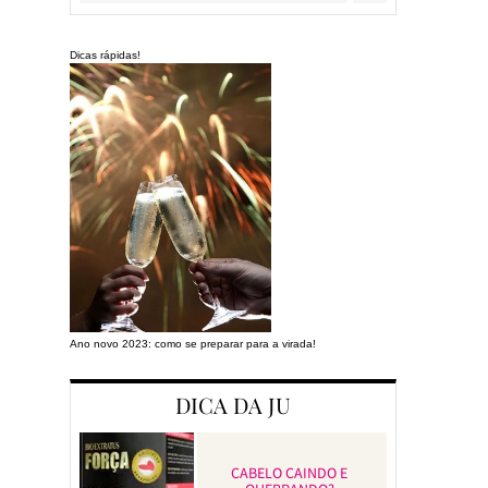
Dicas rápidas!
Ano novo 2023: como se preparar para a virada!
Preparando a cas
DICA DA JU
CABELO CAINDO E