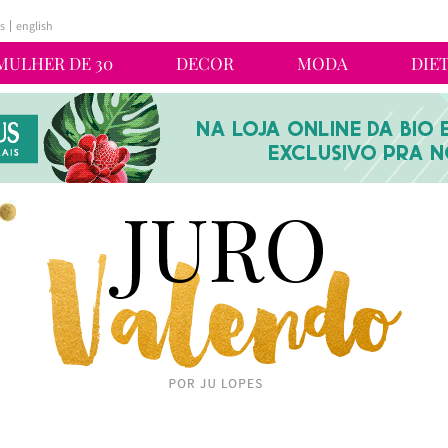
s
english
MULHER DE 30
DECOR
MODA
DIE