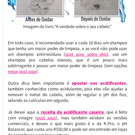
Imagem do livro “A verdade sobre o seu cabelo”
Em todo caso, é recomendado usar a cada 10 dias um shampoo
que tenha um maior poder de limpeza, e se você não pode usar
um shampoo antirresíduos (
post aqui sobre eles
), use um
shampoo pra cabelos oleosos, que é um pouco mais
adstringente e possui um maior poder de limpeza (tem opções
nesse post aqui
).
Outra dica bem importante é
apostar nos acidificantes
,
também conhecidos como acidulantes, pois eles vão ajudar a
remover o metal do cabelo, além de regular o pH dos fios,
selando as cutículas em seguida.
Já deixei aqui a
receita do acidificante caseiro
, que é feito
com vinagre (
post aqui
), mas também existem as versões
comerciais, e desses o que mais gosto é o da K.Pro, o pH
Balancer, que custa uns R$50,00 e pode ser encontrado em lojas
de cosméticos e em lojas virtuais.