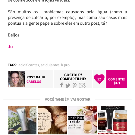
São muitos os problemas causados pela água (como a
presença de calcário, por exemplo), mas como são casos mais
pontuais a gente papeia sobre eles em outro post, tá?
Beijos
Ju
TAGS:
acidificantes
,
acidulantes
,
k.pro
GOSTOU?!
POST DA
JU
COMPARTILHE:
32
COMENTE!
CABELOS
(47)
VOCÊ TAMBÉM VAI GOSTAR