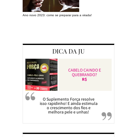
Ano novo 2023: como se preparar para a virada!
Preparando a c
DICA DA JU
CABELO CAINDO E
QUEBRANDO?
R$
O Suplemento Força resolve
isso rapidinho! E ainda estimula
o crescimento dos fios e
melhora pele e unhas!