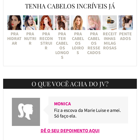
TENHA CABELOS INCRÍVEIS JÁ
PRA
PRA
PRA
PRA
PRA
PRA
RECEIT
PENTE
HIDRAT
NUTRI
RECON
TER
CABEL
CABEL
INHAS
ADOS
AR
R
STRUI
CABEL
OS
OS
MILAG
R
OS
LOIRO
RESSE
ROSAS
LONGO
S
CADOS
S
O QUE VOCÊ ACHA DO JV?
MONICA
Fiz a escova da Marie Luise e amei.
Só faço ela.
DÊ O SEU DEPOIMENTO AQUI