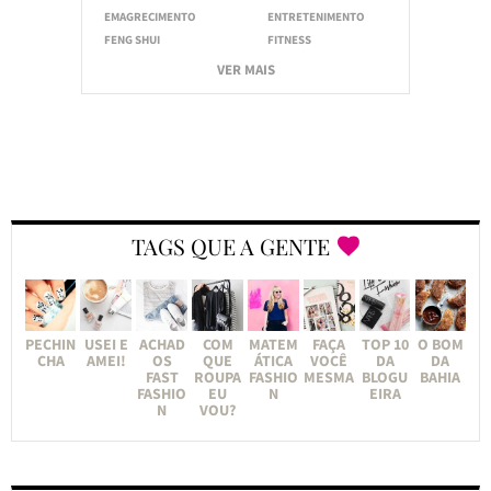
EMAGRECIMENTO
ENTRETENIMENTO
FENG SHUI
FITNESS
VER MAIS
TAGS QUE A GENTE
PECHIN
USEI E
ACHAD
COM
MATEM
FAÇA
TOP 10
O BOM
CHA
AMEI!
OS
QUE
ÁTICA
VOCÊ
DA
DA
FAST
ROUPA
FASHIO
MESMA
BLOGU
BAHIA
FASHIO
EU
N
EIRA
N
VOU?