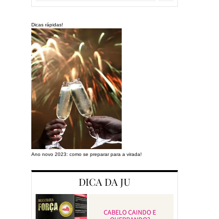
Dicas rápidas!
Ano novo 2023: como se preparar para a virada!
Preparando a cas
DICA DA JU
CABELO CAINDO E