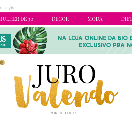
s
english
MULHER DE 30
DECOR
MODA
DIE