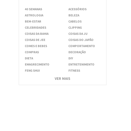
40 SEMANAS
ACESSÓRIOS
ASTROLOGIA
BELEZA
BEM-ESTAR
CABELOS
CELEBRIDADES
CLIPPING
COISAS DA BAHIA
COISAS DA JU
COISAS DE JEE
COISAS DO JAPÃO
COMES E BEBES
COMPORTAMENTO
COMPRAS
DECORAÇÃO
DIETA
DIY
EMAGRECIMENTO
ENTRETENIMENTO
FENG SHUI
FITNESS
VER MAIS