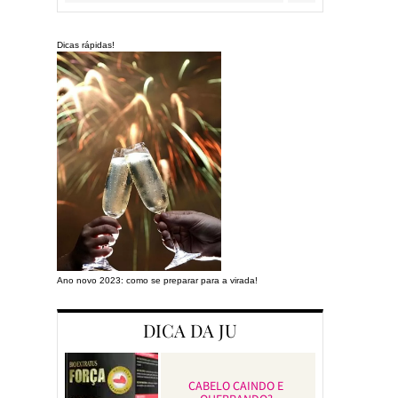
Dicas rápidas!
Ano novo 2023: como se preparar para a virada!
Preparando a cas
DICA DA JU
CABELO CAINDO E