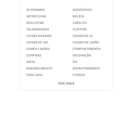
40 SEMANAS
ACESSÓRIOS
ASTROLOGIA
BELEZA
BEM-ESTAR
CABELOS
CELEBRIDADES
CLIPPING
COISAS DA BAHIA
COISAS DA JU
COISAS DE JEE
COISAS DO JAPÃO
COMES E BEBES
COMPORTAMENTO
COMPRAS
DECORAÇÃO
DIETA
DIY
EMAGRECIMENTO
ENTRETENIMENTO
FENG SHUI
FITNESS
VER MAIS