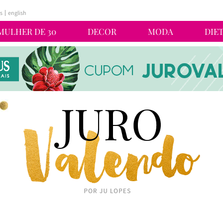
s
english
MULHER DE 30
DECOR
MODA
DIE