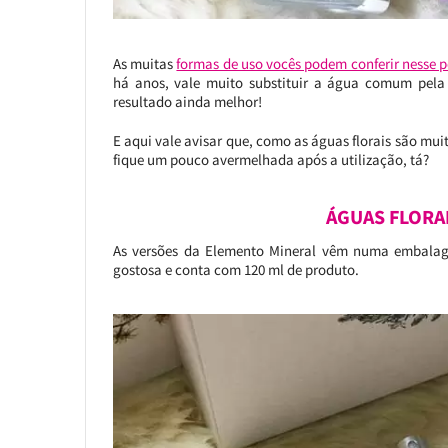
As muitas
formas de uso vocês podem conferir nesse p
há anos, vale muito substituir a água comum pela á
resultado ainda melhor!
E aqui vale avisar que, como as águas florais são mu
fique um pouco avermelhada após a utilização, tá?
ÁGUAS FLORA
As versões da Elemento Mineral vêm numa embalage
gostosa e conta com 120 ml de produto.