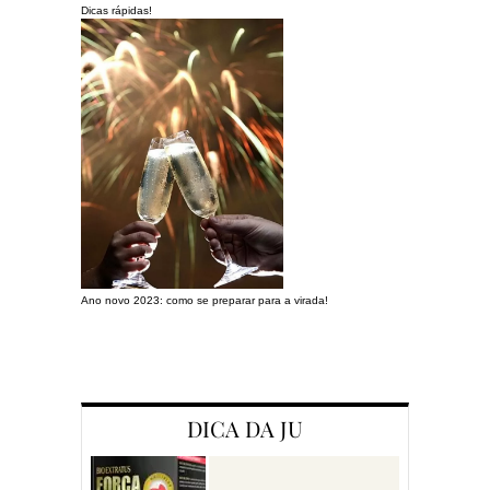
Dicas rápidas!
Ano novo 2023: como se preparar para a virada!
Preparando a c
DICA DA JU