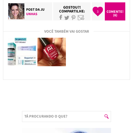
GOSTOU?!
POST DA
JU
COMPARTILHE:
3
COMENTE!
UNHAS
(6)
VOCÊ TAMBÉM VAI GOSTAR