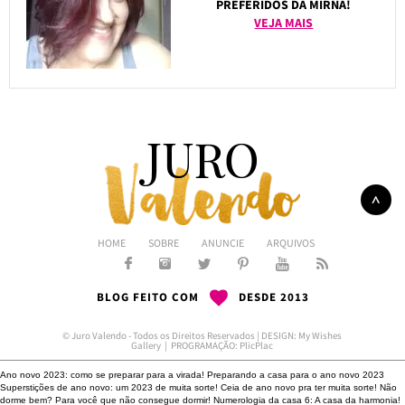
PREFERIDOS DA MIRNA!
VEJA MAIS
HOME
SOBRE
ANUNCIE
ARQUIVOS
BLOG FEITO COM
DESDE 2013
© Juro Valendo - Todos os Direitos Reservados | DESIGN:
My Wishes
Gallery
| PROGRAMAÇÃO:
PlicPlac
Ano novo 2023: como se preparar para a virada!
Preparando a casa para o ano novo 2023
Superstições de ano novo: um 2023 de muita sorte!
Ceia de ano novo pra ter muita sorte!
Não
dorme bem?
Para você que não consegue dormir!
Numerologia da casa 6: A casa da harmonia!