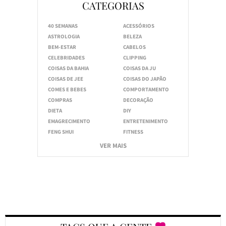
CATEGORIAS
40 SEMANAS
ACESSÓRIOS
ASTROLOGIA
BELEZA
BEM-ESTAR
CABELOS
CELEBRIDADES
CLIPPING
COISAS DA BAHIA
COISAS DA JU
COISAS DE JEE
COISAS DO JAPÃO
COMES E BEBES
COMPORTAMENTO
COMPRAS
DECORAÇÃO
DIETA
DIY
EMAGRECIMENTO
ENTRETENIMENTO
FENG SHUI
FITNESS
VER MAIS