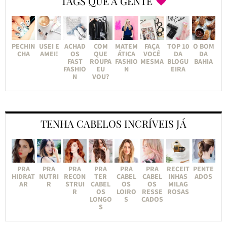
TAGS QUE A GENTE
PECHIN
USEI E
ACHAD
COM
MATEM
FAÇA
TOP 10
O BOM
CHA
AMEI!
OS
QUE
ÁTICA
VOCÊ
DA
DA
FAST
ROUPA
FASHIO
MESMA
BLOGU
BAHIA
FASHIO
EU
N
EIRA
N
VOU?
TENHA CABELOS INCRÍVEIS JÁ
PRA
PRA
PRA
PRA
PRA
PRA
RECEIT
PENTE
HIDRAT
NUTRI
RECON
TER
CABEL
CABEL
INHAS
ADOS
AR
R
STRUI
CABEL
OS
OS
MILAG
R
OS
LOIRO
RESSE
ROSAS
LONGO
S
CADOS
S