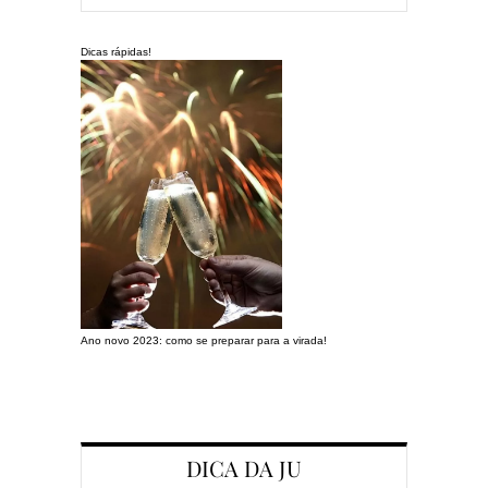
Dicas rápidas!
Ano novo 2023: como se preparar para a virada!
Preparando a c
DICA DA JU