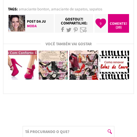
TAGS:
amaciante bonton
,
amaciante de sapatos
,
sapatos
GOSTOU?!
POST DA
JU
COMPARTILHE:
9
COMENTE!
MODA
(20)
VOCÊ TAMBÉM VAI GOSTAR