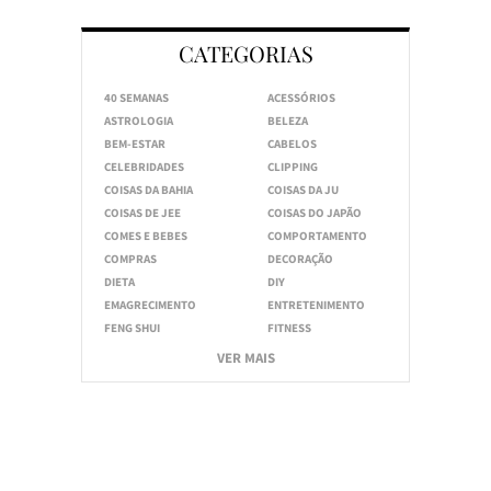
CATEGORIAS
40 SEMANAS
ACESSÓRIOS
ASTROLOGIA
BELEZA
BEM-ESTAR
CABELOS
CELEBRIDADES
CLIPPING
COISAS DA BAHIA
COISAS DA JU
COISAS DE JEE
COISAS DO JAPÃO
COMES E BEBES
COMPORTAMENTO
COMPRAS
DECORAÇÃO
DIETA
DIY
EMAGRECIMENTO
ENTRETENIMENTO
FENG SHUI
FITNESS
VER MAIS