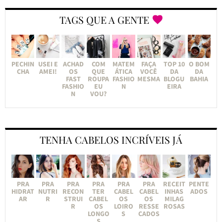
TAGS QUE A GENTE
PECHIN
USEI E
ACHAD
COM
MATEM
FAÇA
TOP 10
O BOM
CHA
AMEI!
OS
QUE
ÁTICA
VOCÊ
DA
DA
FAST
ROUPA
FASHIO
MESMA
BLOGU
BAHIA
FASHIO
EU
N
EIRA
N
VOU?
TENHA CABELOS INCRÍVEIS JÁ
PRA
PRA
PRA
PRA
PRA
PRA
RECEIT
PENTE
HIDRAT
NUTRI
RECON
TER
CABEL
CABEL
INHAS
ADOS
AR
R
STRUI
CABEL
OS
OS
MILAG
R
OS
LOIRO
RESSE
ROSAS
LONGO
S
CADOS
S