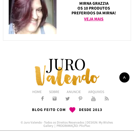
MIRNA GRAZZIA
OS 10 PRODUTOS
PREFERIDOS DA MIRNA!
VEJA MAIS
HOME
SOBRE
ANUNCIE
ARQUIVOS
BLOG FEITO COM
DESDE 2013
© Juro Valendo - Todos os Direitos Reservados | DESIGN:
My Wishes
Gallery
| PROGRAMAÇÃO:
PlicPlac