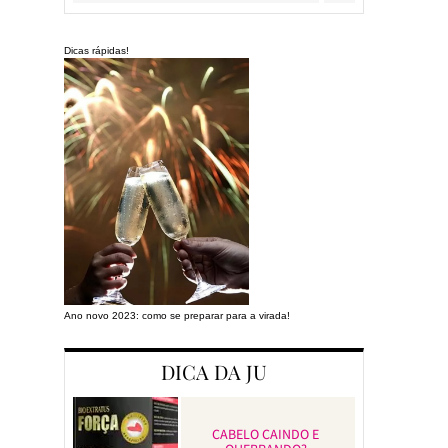
Dicas rápidas!
Ano novo 2023: como se preparar para a virada!
Preparando a cas
DICA DA JU
CABELO CAINDO E