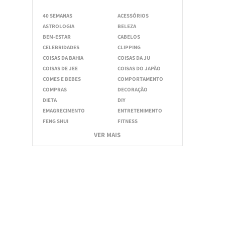
40 SEMANAS
ACESSÓRIOS
ASTROLOGIA
BELEZA
BEM-ESTAR
CABELOS
CELEBRIDADES
CLIPPING
COISAS DA BAHIA
COISAS DA JU
COISAS DE JEE
COISAS DO JAPÃO
COMES E BEBES
COMPORTAMENTO
COMPRAS
DECORAÇÃO
DIETA
DIY
EMAGRECIMENTO
ENTRETENIMENTO
FENG SHUI
FITNESS
VER MAIS