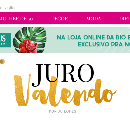
s
english
MULHER DE 30
DECOR
MODA
DIE