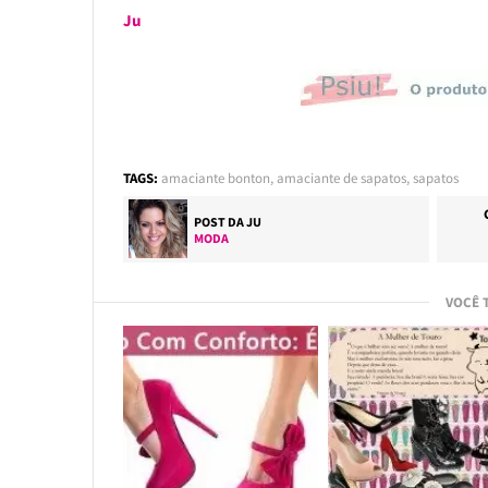
Ju
TAGS:
amaciante bonton
,
amaciante de sapatos
,
sapatos
POST DA
JU
MODA
VOCÊ 