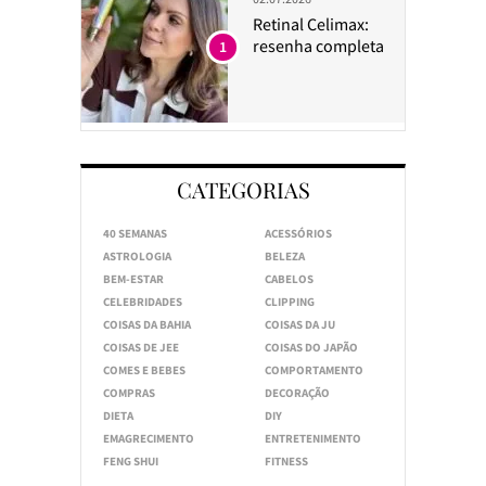
Retinal Celimax:
resenha completa
1
CATEGORIAS
40 SEMANAS
ACESSÓRIOS
ASTROLOGIA
BELEZA
BEM-ESTAR
CABELOS
CELEBRIDADES
CLIPPING
COISAS DA BAHIA
COISAS DA JU
COISAS DE JEE
COISAS DO JAPÃO
COMES E BEBES
COMPORTAMENTO
COMPRAS
DECORAÇÃO
DIETA
DIY
EMAGRECIMENTO
ENTRETENIMENTO
FENG SHUI
FITNESS