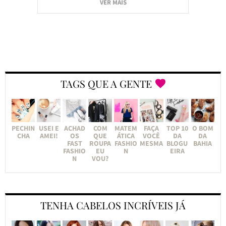
VER MAIS
TAGS QUE A GENTE
PECHIN
USEI E
ACHAD
COM
MATEM
FAÇA
TOP 10
O BOM
CHA
AMEI!
OS
QUE
ÁTICA
VOCÊ
DA
DA
FAST
ROUPA
FASHIO
MESMA
BLOGU
BAHIA
FASHIO
EU
N
EIRA
N
VOU?
TENHA CABELOS INCRÍVEIS JÁ