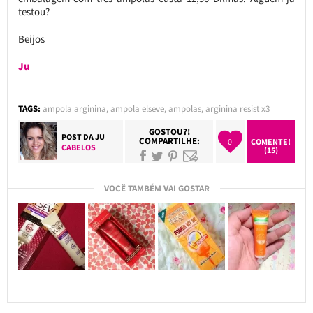
testou?
Beijos
Ju
TAGS:
ampola arginina
,
ampola elseve
,
ampolas
,
arginina resist x3
GOSTOU?!
POST DA
JU
COMPARTILHE:
0
COMENTE!
CABELOS
(15)
VOCÊ TAMBÉM VAI GOSTAR