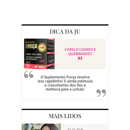
Preparando a c
DICA DA JU
CABELO CAINDO E
QUEBRANDO?
R$
O Suplemento Força resolve
isso rapidinho! E ainda estimula
o crescimento dos fios e
melhora pele e unhas!
MAIS LIDOS
02.07.2026