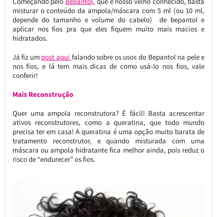
Começando pelo
Bepantol,
que é nosso velho conhecido, basta
misturar o conteúdo da ampola/máscara com 5 ml (ou 10 ml,
depende do tamanho e volume do cabelo) de bepantol e
aplicar nos fios pra que eles fiquem muito mais macios e
hidratados.
Já fiz um
post aqui
falando sobre os usos do Bepantol na pele e
nos fios, e lá tem mais dicas de como usá-lo nos fios, vale
conferir!
Mais Reconstrução
Quer uma ampola reconstrutora? É fácil! Basta acrescentar
ativos reconstrutores, como a queratina, que todo mundo
precisa ter em casa! A queratina é uma opção muito barata de
tratamento reconstrutor, e quando misturada com uma
máscara ou ampola hidratante fica melhor ainda, pois reduz o
risco de “endurecer” os fios.