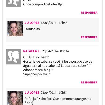
Onde compro Adeforte? Bjx
RESPONDER
JU LOPES
15/03/2014 - 18h46
Farmácias!
RESPONDER
RAFAELA L.
20/04/2014 - 00h14
Oii Jú, tudo bem?
Gostaria de saber se você já fez o post do uso de
água termal nos cabelos? Louca para saber *-*
Adooooro seu blog!!!
Super beijo Rafa :*
RESPONDER
JU LOPES
21/04/2014 - 10h54
Rafa, já fiz sim flor! Que bommmm que gostas
flor! :)