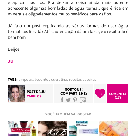
e aplicar nos fios. Pra deixar a coisa ainda mais potente
acrescente algumas borrifadas de água termal, que é rica em
minerais e oligoelementos muito benéficos para os fios.
Já falo um post explicando as várias formas de usar água
termal nos fios, tá? Até cauterização dá pra fazer, e o resultado é
bem bom!
Beijos
Ju
TAGS:
ampolas
,
bepantol
,
queratina
,
receitas caseiras
GOSTOU?!
POST DA
JU
COMPARTILHE:
18
COMENTE!
CABELOS
(27)
VOCÊ TAMBÉM VAI GOSTAR