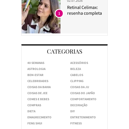
02.07.2026
Retinal Celimax:
resenha completa
1
CATEGORIAS
40 SEMANAS
ACESSÓRIOS
ASTROLOGIA
BELEZA
BEM-ESTAR
CABELOS
CELEBRIDADES
CLIPPING
COISAS DA BAHIA
COISAS DA JU
COISAS DE JEE
COISAS DO JAPÃO
COMES E BEBES
COMPORTAMENTO
COMPRAS
DECORAÇÃO
DIETA
DIY
EMAGRECIMENTO
ENTRETENIMENTO
FENG SHUI
FITNESS