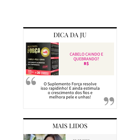
Preparando a c
DICA DA JU
CABELO CAINDO E
QUEBRANDO?
R$
O Suplemento Força resolve
isso rapidinho! E ainda estimula
o crescimento dos fios e
melhora pele e unhas!
MAIS LIDOS