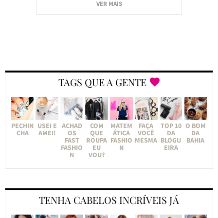
VER MAIS
TAGS QUE A GENTE
PECHIN
USEI E
ACHAD
COM
MATEM
FAÇA
TOP 10
O BOM
CHA
AMEI!
OS
QUE
ÁTICA
VOCÊ
DA
DA
FAST
ROUPA
FASHIO
MESMA
BLOGU
BAHIA
FASHIO
EU
N
EIRA
N
VOU?
TENHA CABELOS INCRÍVEIS JÁ