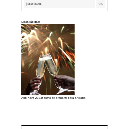
Dicas rápidas!
Ano novo 2023: como se preparar para a virada!
Preparando a c