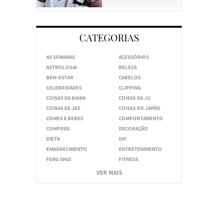
CATEGORIAS
40 SEMANAS
ACESSÓRIOS
ASTROLOGIA
BELEZA
BEM-ESTAR
CABELOS
CELEBRIDADES
CLIPPING
COISAS DA BAHIA
COISAS DA JU
COISAS DE JEE
COISAS DO JAPÃO
COMES E BEBES
COMPORTAMENTO
COMPRAS
DECORAÇÃO
DIETA
DIY
EMAGRECIMENTO
ENTRETENIMENTO
FENG SHUI
FITNESS
VER MAIS