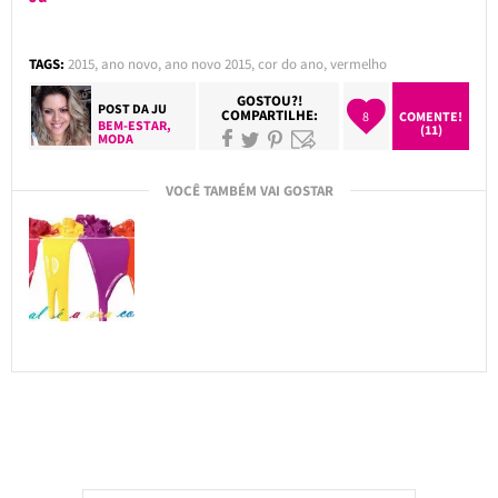
TAGS:
2015
,
ano novo
,
ano novo 2015
,
cor do ano
,
vermelho
GOSTOU?!
POST DA
JU
COMPARTILHE:
8
COMENTE!
BEM-ESTAR
,
(11)
MODA
VOCÊ TAMBÉM VAI GOSTAR