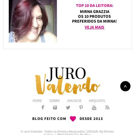
TOP 10 DA LEITORA:
MIRNA GRAZZIA
OS 10 PRODUTOS
PREFERIDOS DA MIRNA!
VEJA MAIS
HOME
SOBRE
ANUNCIE
ARQUIVOS
BLOG FEITO COM
DESDE 2013
© Juro Valendo - Todos os Direitos Reservados | DESIGN:
My Wishes
Gallery
| PROGRAMAÇÃO:
PlicPlac