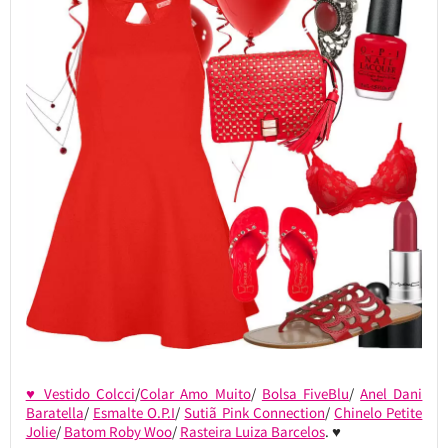
♥ Vestido Colcci
/
Colar Amo Muito
/
Bolsa FiveBlu
/
Anel Dani
Baratella
/
Esmalte O.P.I
/
Sutiã Pink Connection
/
Chinelo Petite
Jolie
/
Batom Roby Woo
/
Rasteira Luiza Barcelos
. ♥