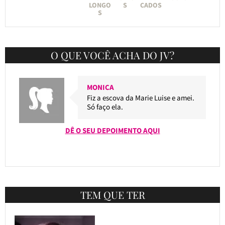
LONGO
S
CADOS
S
O QUE VOCÊ ACHA DO JV?
MONICA
Fiz a escova da Marie Luise e amei.
Só faço ela.
DÊ O SEU DEPOIMENTO AQUI
TEM QUE TER