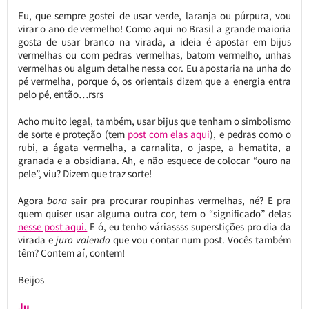
Eu, que sempre gostei de usar verde, laranja ou púrpura, vou
virar o ano de vermelho! Como aqui no Brasil a grande maioria
gosta de usar branco na virada, a ideia é apostar em bijus
vermelhas ou com pedras vermelhas, batom vermelho, unhas
vermelhas ou algum detalhe nessa cor. Eu apostaria na unha do
pé vermelha, porque ó, os orientais dizem que a energia entra
pelo pé, então…rsrs
Acho muito legal, também, usar bijus que tenham o simbolismo
de sorte e proteção (tem
post com elas aqui
), e pedras como o
rubi, a ágata vermelha, a carnalita, o jaspe, a hematita, a
granada e a obsidiana. Ah, e não esquece de colocar “ouro na
pele”, viu? Dizem que traz sorte!
Agora
bora
sair pra procurar roupinhas vermelhas, né? E pra
quem quiser usar alguma outra cor, tem o “significado” delas
nesse post aqui.
E ó, eu tenho váriassss superstições pro dia da
virada e
juro valendo
que vou contar num post. Vocês também
têm? Contem aí, contem!
Beijos
Ju