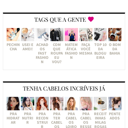
TAGS QUE A GENTE
PECHIN
USEI E
ACHAD
COM
MATEM
FAÇA
TOP 10
O BOM
CHA
AMEI!
OS
QUE
ÁTICA
VOCÊ
DA
DA
FAST
ROUPA
FASHIO
MESMA
BLOGU
BAHIA
FASHIO
EU
N
EIRA
N
VOU?
TENHA CABELOS INCRÍVEIS JÁ
PRA
PRA
PRA
PRA
PRA
PRA
RECEIT
PENTE
HIDRAT
NUTRI
RECON
TER
CABEL
CABEL
INHAS
ADOS
AR
R
STRUI
CABEL
OS
OS
MILAG
R
OS
LOIRO
RESSE
ROSAS