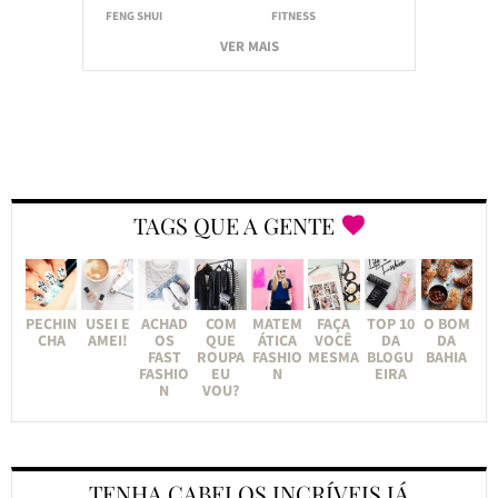
FENG SHUI
FITNESS
VER MAIS
TAGS QUE A GENTE
PECHIN
USEI E
ACHAD
COM
MATEM
FAÇA
TOP 10
O BOM
CHA
AMEI!
OS
QUE
ÁTICA
VOCÊ
DA
DA
FAST
ROUPA
FASHIO
MESMA
BLOGU
BAHIA
FASHIO
EU
N
EIRA
N
VOU?
TENHA CABELOS INCRÍVEIS JÁ