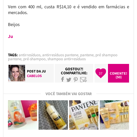
Vem com 400 ml, custa R$14,10 e é vendido em farmácias e
mercados.
Beijos
Ju
TAGS:
antirresíduos
,
antirresíduos pantene
,
pantene
,
pré shampoo
pantene
,
pré-shampoo
,
shampoo antirresíduos
GOSTOU?!
POST DA
JU
COMPARTILHE:
37
COMENTE!
CABELOS
(50)
VOCÊ TAMBÉM VAI GOSTAR