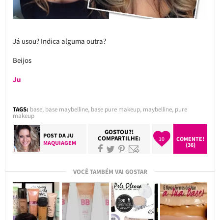
Já usou? Indica alguma outra?
Beijos
Ju
TAGS:
base
,
base maybelline
,
base pure makeup
,
maybelline
,
pure
makeup
GOSTOU?!
POST DA
JU
COMPARTILHE:
10
COMENTE!
MAQUIAGEM
(36)
VOCÊ TAMBÉM VAI GOSTAR