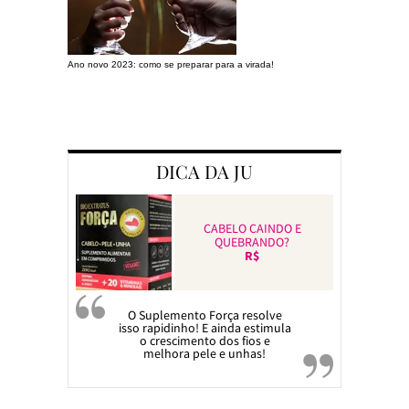
Ano novo 2023: como se preparar para a virada!
Preparando a c
DICA DA JU
CABELO CAINDO E
QUEBRANDO?
R$
O Suplemento Força resolve
isso rapidinho! E ainda estimula
o crescimento dos fios e
melhora pele e unhas!