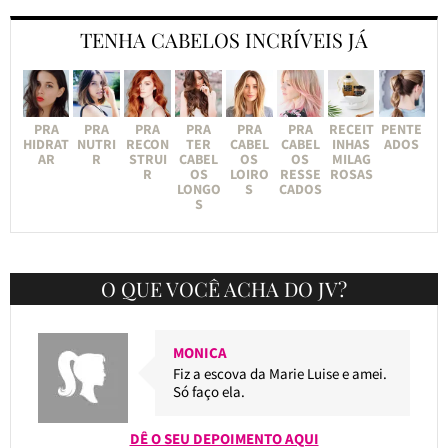
TENHA CABELOS INCRÍVEIS JÁ
PRA
PRA
PRA
PRA
PRA
PRA
RECEIT
PENTE
HIDRAT
NUTRI
RECON
TER
CABEL
CABEL
INHAS
ADOS
AR
R
STRUI
CABEL
OS
OS
MILAG
R
OS
LOIRO
RESSE
ROSAS
LONGO
S
CADOS
S
O QUE VOCÊ ACHA DO JV?
MONICA
Fiz a escova da Marie Luise e amei.
Só faço ela.
DÊ O SEU DEPOIMENTO AQUI