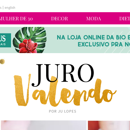
s
english
MULHER DE 30
DECOR
MODA
DIE