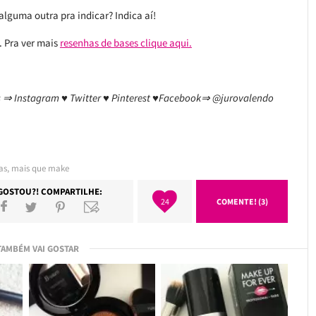
lguma outra pra indicar? Indica aí!
. Pra ver mais
resenhas de bases clique aqui.
is ⇒ Instagram ♥ Twitter ♥ Pinterest ♥Facebook⇒ @jurovalendo
as
,
mais que make
GOSTOU?! COMPARTILHE:
24
COMENTE! (3)
TAMBÉM VAI GOSTAR