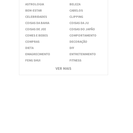
ASTROLOGIA
BELEZA
BEM-ESTAR
CABELOS
CELEBRIDADES
CLIPPING
COISAS DA BAHIA
COISAS DA JU
COISAS DE JEE
COISAS DO JAPÃO
COMES E BEBES
COMPORTAMENTO
COMPRAS
DECORAÇÃO
DIETA
DIY
EMAGRECIMENTO
ENTRETENIMENTO
FENG SHUI
FITNESS
VER MAIS