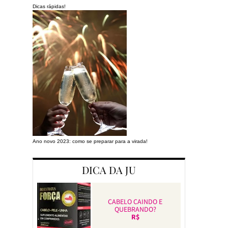
Dicas rápidas!
Ano novo 2023: como se preparar para a virada!
Preparando a cas
DICA DA JU
CABELO CAINDO E
QUEBRANDO?
R$