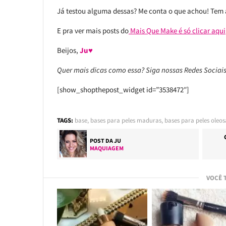
Já testou alguma dessas? Me conta o que achou! Tem a
E pra ver mais posts do
Mais Que Make é só clicar aqui
Beijos,
Ju♥
Quer mais dicas como essa? Siga nossas Redes Socia
[show_shopthepost_widget id=”3538472″]
TAGS:
base
,
bases para peles maduras
,
bases para peles oleos
POST DA
JU
MAQUIAGEM
VOCÊ 