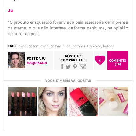
Ju
*O produto em questão foi enviado pela assessoria de imprensa
da marca, o que não interfere, de forma nenhuma, na opinião
do autor do post.
TAGS:
avon
,
batom avon
,
batom nude
,
batom ultra color
,
batons
GOSTOU?!
POST DA
JU
COMPARTILHE:
6
COMENTE!
MAQUIAGEM
(14)
VOCÊ TAMBÉM VAI GOSTAR