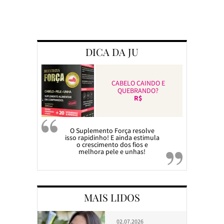
Preparando a c
DICA DA JU
CABELO CAINDO E
QUEBRANDO?
R$
O Suplemento Força resolve
isso rapidinho! E ainda estimula
o crescimento dos fios e
melhora pele e unhas!
MAIS LIDOS
02.07.2026