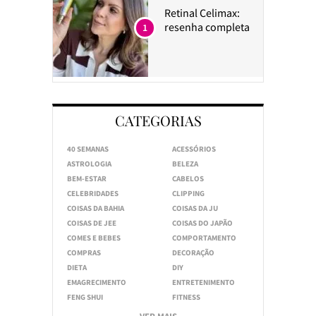
Retinal Celimax:
resenha completa
1
CATEGORIAS
40 SEMANAS
ACESSÓRIOS
ASTROLOGIA
BELEZA
BEM-ESTAR
CABELOS
CELEBRIDADES
CLIPPING
COISAS DA BAHIA
COISAS DA JU
COISAS DE JEE
COISAS DO JAPÃO
COMES E BEBES
COMPORTAMENTO
COMPRAS
DECORAÇÃO
DIETA
DIY
EMAGRECIMENTO
ENTRETENIMENTO
FENG SHUI
FITNESS