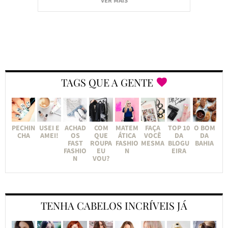
VER MAIS
TAGS QUE A GENTE
PECHIN
USEI E
ACHAD
COM
MATEM
FAÇA
TOP 10
O BOM
CHA
AMEI!
OS
QUE
ÁTICA
VOCÊ
DA
DA
FAST
ROUPA
FASHIO
MESMA
BLOGU
BAHIA
FASHIO
EU
N
EIRA
N
VOU?
TENHA CABELOS INCRÍVEIS JÁ