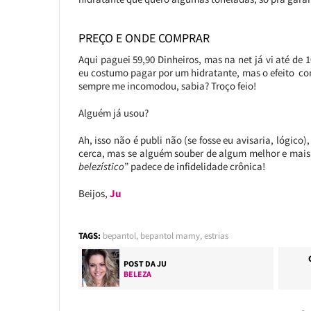
PREÇO E ONDE COMPRAR
Aqui paguei 59,90 Dinheiros, mas na net já vi até de
eu costumo pagar por um hidratante, mas o efeito co
sempre me incomodou, sabia? Troço feio!
Alguém já usou?
Ah, isso não é publi não (se fosse eu avisaria, lógi
cerca, mas se alguém souber de algum melhor e mais 
belezístico
” padece de infidelidade crônica!
Beijos,
Ju
TAGS:
bepantol
,
bepantol mamy
,
estrias
POST DA
JU
BELEZA