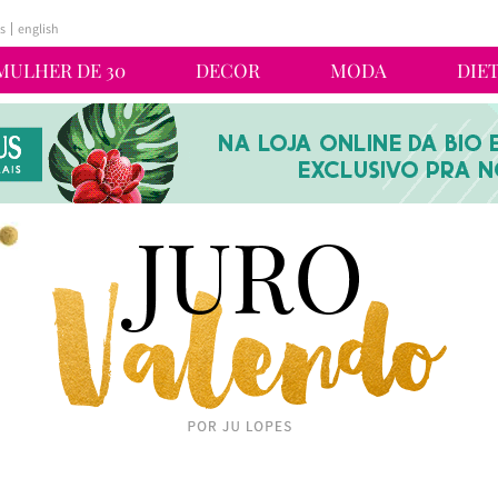
s
english
MULHER DE 30
DECOR
MODA
DIE