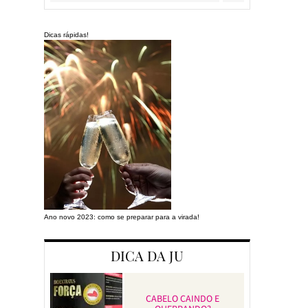
Dicas rápidas!
Ano novo 2023: como se preparar para a virada!
Preparando a cas
DICA DA JU
CABELO CAINDO E