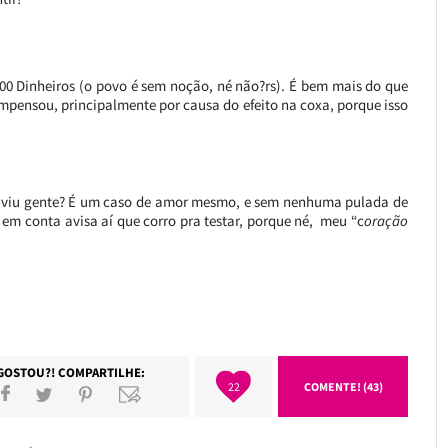
 100 Dinheiros (o povo é sem noção, né não?rs). É bem mais do que
mpensou, principalmente por causa do efeito na coxa, porque isso
co), viu gente? É um caso de amor mesmo, e sem nenhuma pulada de
em conta avisa aí que corro pra testar, porque né, meu “c
oração
GOSTOU?! COMPARTILHE:
22
COMENTE! (43)