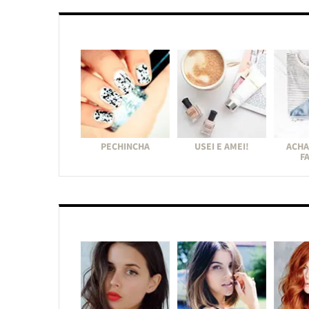
PECHINCHA
USEI E AMEI!
ACHA
F