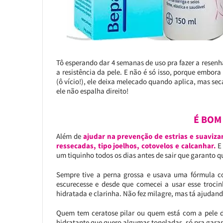
Tô esperando dar 4 semanas de uso pra fazer a resenh
a resistência da pele. E não é só isso, porque embor
(ô vício!), ele deixa melecado quando aplica, mas se
ele não espalha direito!
É BOM
Além de
ajudar na prevenção de estrias e suavizar
ressecadas, tipo joelhos, cotovelos e calcanhar.
E 
um tiquinho todos os dias antes de sair que garanto q
Sempre tive a perna grossa e usava uma fórmula com
escurecesse e desde que comecei a usar esse trocin
hidratada e clarinha. Não fez milagre, mas tá ajudand
Quem tem ceratose pilar ou quem está com a pele d
hidratante que quero algumas toneladas, só pra garan