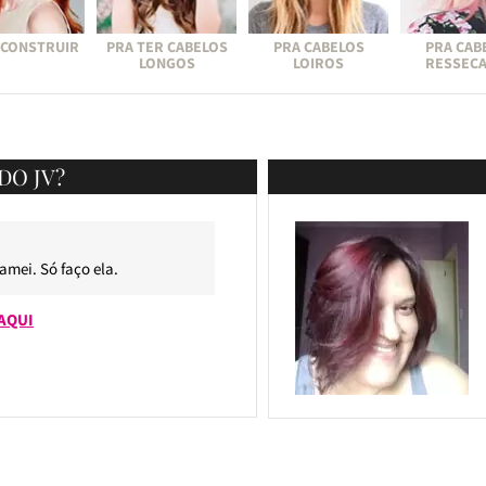
ECONSTRUIR
PRA TER CABELOS
PRA CABELOS
PRA CAB
LONGOS
LOIROS
RESSEC
DO JV?
 amei. Só faço ela.
AQUI