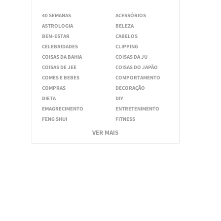
40 SEMANAS
ACESSÓRIOS
ASTROLOGIA
BELEZA
BEM-ESTAR
CABELOS
CELEBRIDADES
CLIPPING
COISAS DA BAHIA
COISAS DA JU
COISAS DE JEE
COISAS DO JAPÃO
COMES E BEBES
COMPORTAMENTO
COMPRAS
DECORAÇÃO
DIETA
DIY
EMAGRECIMENTO
ENTRETENIMENTO
FENG SHUI
FITNESS
VER MAIS