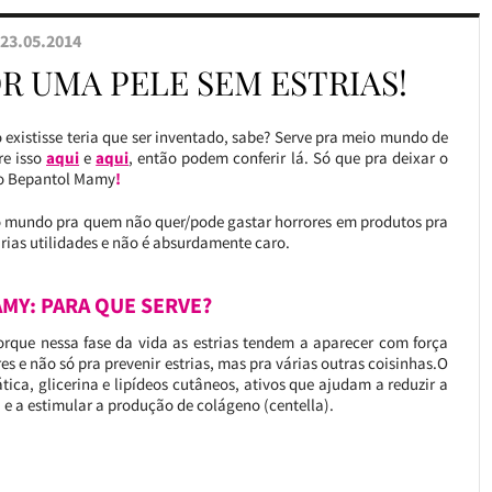
23.05.2014
R UMA PELE SEM ESTRIAS!
existisse teria que ser inventado, sabe? Serve pra meio mundo de
re isso
aqui
e
aqui
, então podem conferir lá. Só que pra deixar o
l o Bepantol Mamy
!
o mundo pra quem não quer/pode gastar horrores em produtos pra
ias utilidades e não é absurdamente caro.
MY: PARA QUE SERVE?
orque nessa fase da vida as estrias tendem a aparecer com força
es e não só pra prevenir estrias, mas pra várias outras coisinhas.O
ica, glicerina e lipídeos cutâneos, ativos que ajudam a reduzir a
a e a estimular a produção de colágeno (centella).