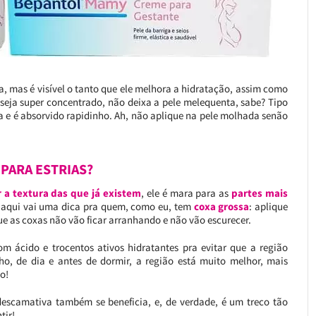
a, mas é visível o tanto que ele melhora a hidratação, assim como
a seja super concentrado, não deixa a pele melequenta, sabe? Tipo
ca e é absorvido rapidinho. Ah, não aplique na pele molhada senão
 PARA ESTRIAS?
 a textura das que já existem
, ele é mara para as
partes mais
aqui vai uma dica pra quem, como eu, tem
coxa grossa
: aplique
ue as coxas não vão ficar arranhando e não vão escurecer.
 ácido e trocentos ativos hidratantes pra evitar que a região
ho, de dia e antes de dormir, a região está muito melhor, mais
o!
escamativa também se beneficia, e, de verdade, é um treco tão
tir!