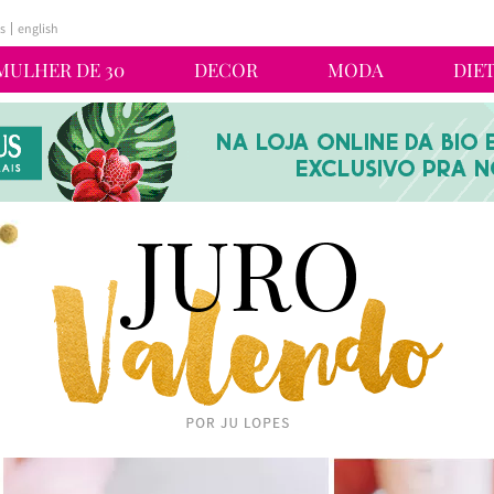
s
english
MULHER DE 30
DECOR
MODA
DIE