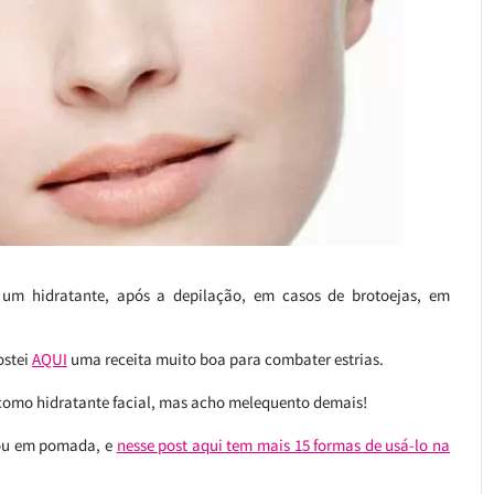
 um hidratante, após a depilação, em casos de brotoejas, em
ostei
AQUI
uma receita muito boa para combater estrias.
omo hidratante facial, mas acho melequento demais!
a ou em pomada, e
nesse post aqui tem mais 15 formas de usá-lo na