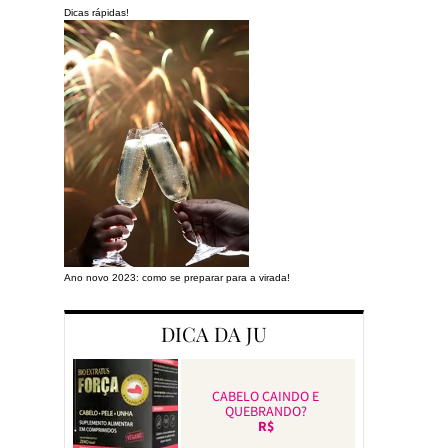
Dicas rápidas!
Ano novo 2023: como se preparar para a virada!
Preparando a cas
DICA DA JU
CABELO CAINDO E
QUEBRANDO?
R$