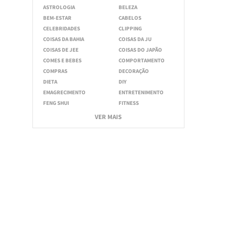
ASTROLOGIA
BELEZA
BEM-ESTAR
CABELOS
CELEBRIDADES
CLIPPING
COISAS DA BAHIA
COISAS DA JU
COISAS DE JEE
COISAS DO JAPÃO
COMES E BEBES
COMPORTAMENTO
COMPRAS
DECORAÇÃO
DIETA
DIY
EMAGRECIMENTO
ENTRETENIMENTO
FENG SHUI
FITNESS
VER MAIS