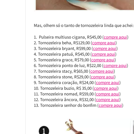
Mas, olhem só o tanto de tornozeleira linda que achei:
Pulseira multiuso cigana, R$45,00 (
compre aqui
)
Tornozeleira beha, R$129,00 (
compre aqui
)
Tornozeleira bryant, R$99,00 (
compre aqui
)
Tornozeleira patuá, R$45,00 (
compre aqui
)
Tornozeleira grace, R$79,00 (
compre aqui
)
Tornozeleira ponto de luz, R$22,00 (
compre aqui
)
Tornozeleira stacy, R$65,00 (
compre aqui
)
Tornozeleira stone, R$29,00 (
compre aqui
)
Tornozeleira coração, R$24,00 (
compre aqui
)
Tornozeleira buzio, R$ 35,00 (
compre aqui
)
Tornozeleira nomad, R$59,00 (
compre aqui
)
Tornozeleira âncora, R$32,00 (
compre aqui
)
Tornozeleira senhor do bonfim (
compre aqui
)