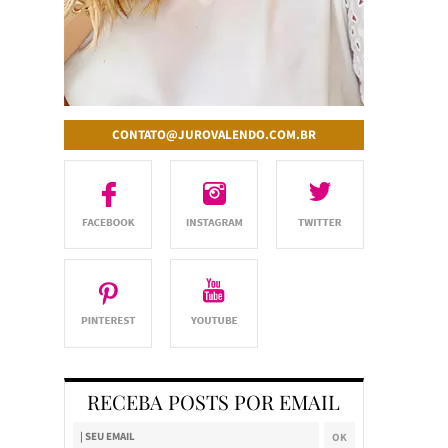
CONTATO@JUROVALENDO.COM.BR
RECEBA POSTS POR EMAIL