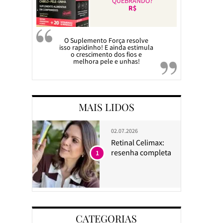
QUEBRANDO?
R$
O Suplemento Força resolve
isso rapidinho! E ainda estimula
o crescimento dos fios e
melhora pele e unhas!
MAIS LIDOS
02.07.2026
Retinal Celimax:
resenha completa
1
CATEGORIAS