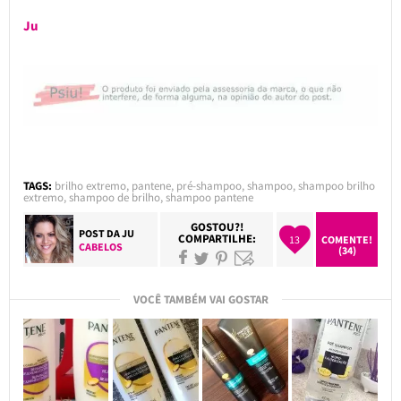
Ju
TAGS:
brilho extremo
,
pantene
,
pré-shampoo
,
shampoo
,
shampoo brilho
extremo
,
shampoo de brilho
,
shampoo pantene
GOSTOU?!
POST DA
JU
COMPARTILHE:
13
COMENTE!
CABELOS
(34)
VOCÊ TAMBÉM VAI GOSTAR