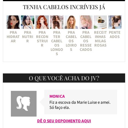
TENHA CABELOS INCRÍVEIS JÁ
PRA
PRA
PRA
PRA
PRA
PRA
RECEIT
PENTE
HIDRAT
NUTRI
RECON
TER
CABEL
CABEL
INHAS
ADOS
AR
R
STRUI
CABEL
OS
OS
MILAG
R
OS
LOIRO
RESSE
ROSAS
LONGO
S
CADOS
S
O QUE VOCÊ ACHA DO JV?
MONICA
Fiz a escova da Marie Luise e amei.
Só faço ela.
DÊ O SEU DEPOIMENTO AQUI