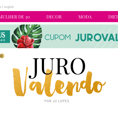
s
english
MULHER DE 30
DECOR
MODA
DIE