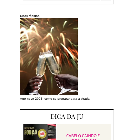
Dicas rápidas!
Ano novo 2023: como se preparar para a virada!
Preparando a cas
DICA DA JU
CABELO CAINDO E