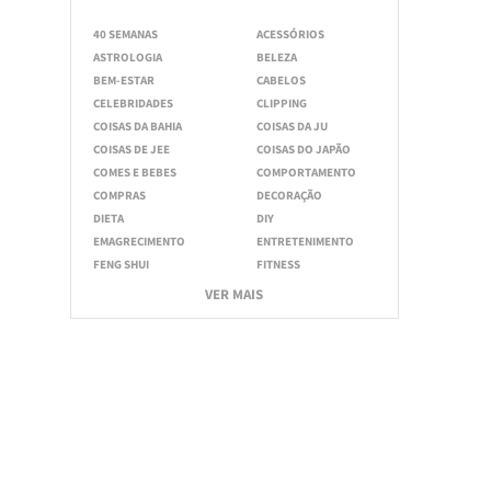
40 SEMANAS
ACESSÓRIOS
ASTROLOGIA
BELEZA
BEM-ESTAR
CABELOS
CELEBRIDADES
CLIPPING
COISAS DA BAHIA
COISAS DA JU
COISAS DE JEE
COISAS DO JAPÃO
COMES E BEBES
COMPORTAMENTO
COMPRAS
DECORAÇÃO
DIETA
DIY
EMAGRECIMENTO
ENTRETENIMENTO
FENG SHUI
FITNESS
VER MAIS