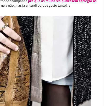
dutor de champanhe
pra que as mulheres pudessem carregar as
ela não, mas já entendi porque gosto tanto! rs