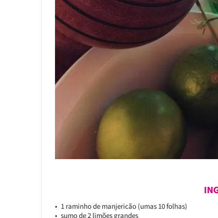
IN
1 raminho de manjericão (umas 10 folhas)
sumo de 2 limões grandes