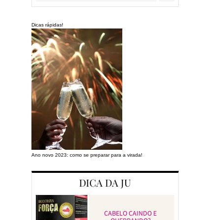
Dicas rápidas!
Ano novo 2023: como se preparar para a virada!
Preparando a cas
DICA DA JU
CABELO CAINDO E