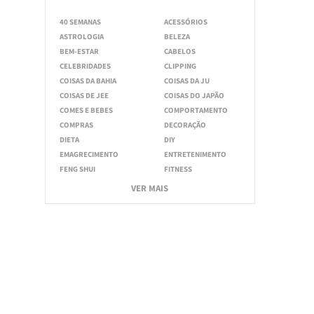
40 SEMANAS
ACESSÓRIOS
ASTROLOGIA
BELEZA
BEM-ESTAR
CABELOS
CELEBRIDADES
CLIPPING
COISAS DA BAHIA
COISAS DA JU
COISAS DE JEE
COISAS DO JAPÃO
COMES E BEBES
COMPORTAMENTO
COMPRAS
DECORAÇÃO
DIETA
DIY
EMAGRECIMENTO
ENTRETENIMENTO
FENG SHUI
FITNESS
VER MAIS