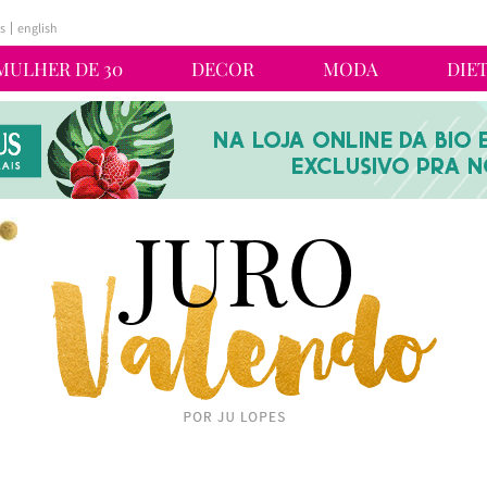
s
english
MULHER DE 30
DECOR
MODA
DIE