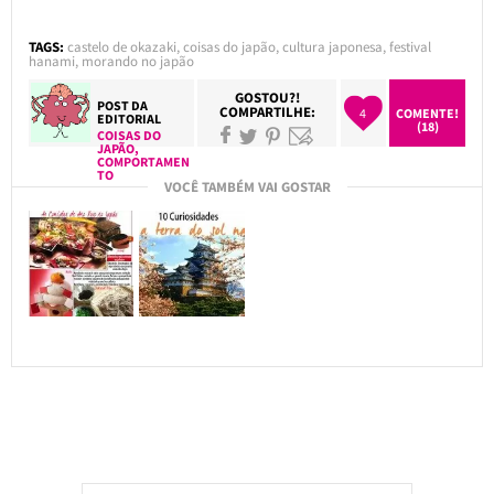
TAGS:
castelo de okazaki
,
coisas do japão
,
cultura japonesa
,
festival
hanami
,
morando no japão
GOSTOU?!
POST DA
COMPARTILHE:
4
COMENTE!
EDITORIAL
(18)
COISAS DO
JAPÃO
,
COMPORTAMEN
TO
VOCÊ TAMBÉM VAI GOSTAR