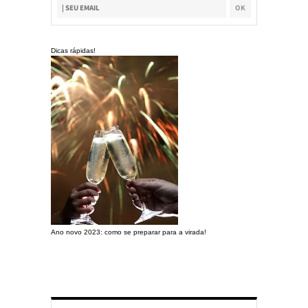
Dicas rápidas!
Ano novo 2023: como se preparar para a virada!
Preparando a c