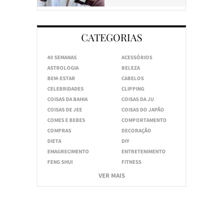
CATEGORIAS
40 SEMANAS
ACESSÓRIOS
ASTROLOGIA
BELEZA
BEM-ESTAR
CABELOS
CELEBRIDADES
CLIPPING
COISAS DA BAHIA
COISAS DA JU
COISAS DE JEE
COISAS DO JAPÃO
COMES E BEBES
COMPORTAMENTO
COMPRAS
DECORAÇÃO
DIETA
DIY
EMAGRECIMENTO
ENTRETENIMENTO
FENG SHUI
FITNESS
VER MAIS