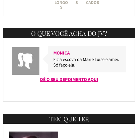
LONGO
S
CADOS
S
O QUE VOCÊ ACHA DO JV?
MONICA
Fiz a escova da Marie Luise e amei.
Só faço ela.
DÊ O SEU DEPOIMENTO AQUI
TEM QUE TER