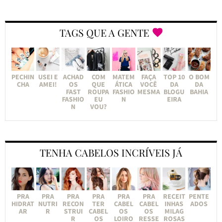
TAGS QUE A GENTE
PECHIN
USEI E
ACHAD
COM
MATEM
FAÇA
TOP 10
O BOM
CHA
AMEI!
OS
QUE
ÁTICA
VOCÊ
DA
DA
FAST
ROUPA
FASHIO
MESMA
BLOGU
BAHIA
FASHIO
EU
N
EIRA
N
VOU?
TENHA CABELOS INCRÍVEIS JÁ
PRA
PRA
PRA
PRA
PRA
PRA
RECEIT
PENTE
HIDRAT
NUTRI
RECON
TER
CABEL
CABEL
INHAS
ADOS
AR
R
STRUI
CABEL
OS
OS
MILAG
R
OS
LOIRO
RESSE
ROSAS