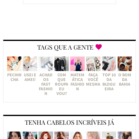
TAGS QUE A GENTE
PECHIN
USEI E
ACHAD
COM
MATEM
FAÇA
TOP 10
O BOM
CHA
AMEI!
OS
QUE
ÁTICA
VOCÊ
DA
DA
FAST
ROUPA
FASHIO
MESMA
BLOGU
BAHIA
FASHIO
EU
N
EIRA
N
VOU?
TENHA CABELOS INCRÍVEIS JÁ