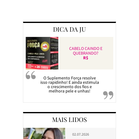
Preparando a c
DICA DA JU
CABELO CAINDO E
QUEBRANDO?
R$
O Suplemento Força resolve
isso rapidinho! E ainda estimula
o crescimento dos fios e
melhora pele e unhas!
MAIS LIDOS
02.07.2026