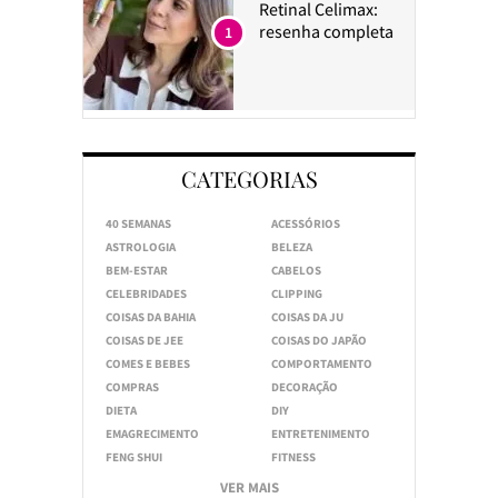
Retinal Celimax:
resenha completa
1
CATEGORIAS
40 SEMANAS
ACESSÓRIOS
ASTROLOGIA
BELEZA
BEM-ESTAR
CABELOS
CELEBRIDADES
CLIPPING
COISAS DA BAHIA
COISAS DA JU
COISAS DE JEE
COISAS DO JAPÃO
COMES E BEBES
COMPORTAMENTO
COMPRAS
DECORAÇÃO
DIETA
DIY
EMAGRECIMENTO
ENTRETENIMENTO
FENG SHUI
FITNESS
VER MAIS