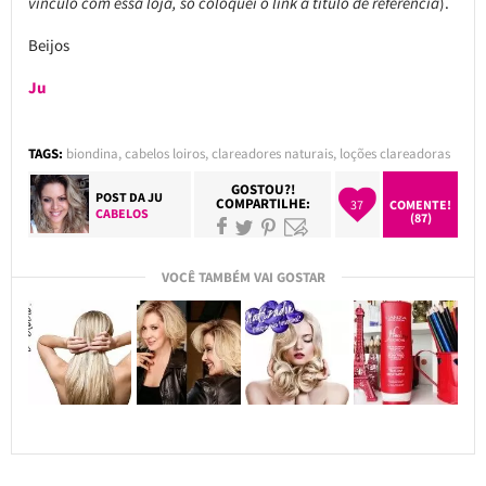
vínculo com essa loja, só coloquei o link a título de referência
).
Beijos
Ju
TAGS:
biondina
,
cabelos loiros
,
clareadores naturais
,
loções clareadoras
GOSTOU?!
POST DA
JU
COMPARTILHE:
37
COMENTE!
CABELOS
(87)
VOCÊ TAMBÉM VAI GOSTAR