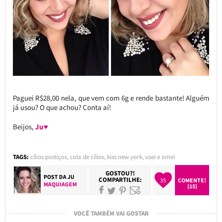
Paguei R$28,00 nela, que vem com 6g e rende bastante! Alguém
já usou? O que achou? Conta aí!
Beijos,
Ju♥
TAGS:
cílios postiços
,
cola de cílios
,
kiss new york
,
usei e amei
GOSTOU?!
POST DA
JU
COMPARTILHE:
35
COMENTE!
MAQUIAGEM
(15)
VOCÊ TAMBÉM VAI GOSTAR