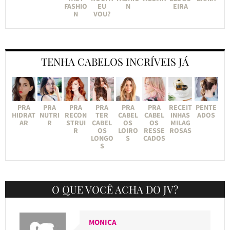
FASHIO
EU
N
EIRA
N
VOU?
TENHA CABELOS INCRÍVEIS JÁ
PRA
PRA
PRA
PRA
PRA
PRA
RECEIT
PENTE
HIDRAT
NUTRI
RECON
TER
CABEL
CABEL
INHAS
ADOS
AR
R
STRUI
CABEL
OS
OS
MILAG
R
OS
LOIRO
RESSE
ROSAS
LONGO
S
CADOS
S
O QUE VOCÊ ACHA DO JV?
MONICA