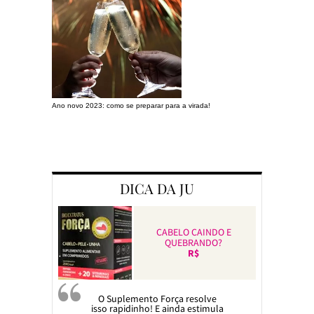
Ano novo 2023: como se preparar para a virada!
Preparando a c
DICA DA JU
CABELO CAINDO E
QUEBRANDO?
R$
O Suplemento Força resolve
isso rapidinho! E ainda estimula