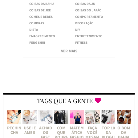
COISAS DA BAHIA
COISAS DA JU
COISAS DE JEE
COISAS DO JAPÃO
COMES E BEBES
COMPORTAMENTO
COMPRAS
DECORAÇÃO
DIETA
DIY
EMAGRECIMENTO
ENTRETENIMENTO
FENG SHUI
FITNESS
VER MAIS
TAGS QUE A GENTE
PECHIN
USEI E
ACHAD
COM
MATEM
FAÇA
TOP 10
O BOM
CHA
AMEI!
OS
QUE
ÁTICA
VOCÊ
DA
DA
FAST
ROUPA
FASHIO
MESMA
BLOGU
BAHIA