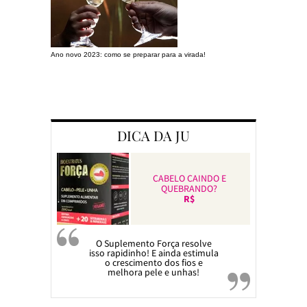
Ano novo 2023: como se preparar para a virada!
Preparando a c
DICA DA JU
CABELO CAINDO E
QUEBRANDO?
R$
O Suplemento Força resolve
isso rapidinho! E ainda estimula
o crescimento dos fios e
melhora pele e unhas!