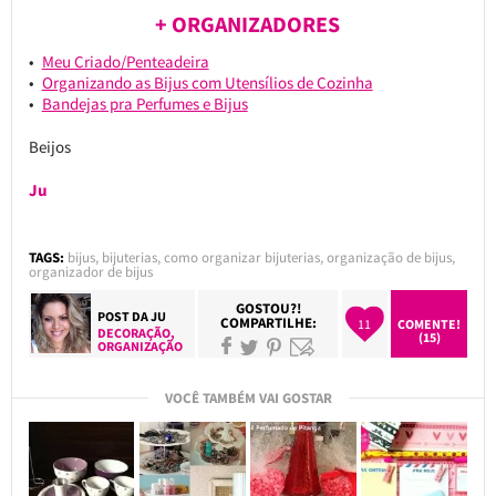
+ ORGANIZADORES
Meu Criado/Penteadeira
Organizando as Bijus com Utensílios de Cozinha
Bandejas pra Perfumes e Bijus
Beijos
Ju
TAGS:
bijus
,
bijuterias
,
como organizar bijuterias
,
organização de bijus
,
organizador de bijus
GOSTOU?!
POST DA
JU
COMPARTILHE:
11
COMENTE!
DECORAÇÃO
,
(15)
ORGANIZAÇÃO
VOCÊ TAMBÉM VAI GOSTAR