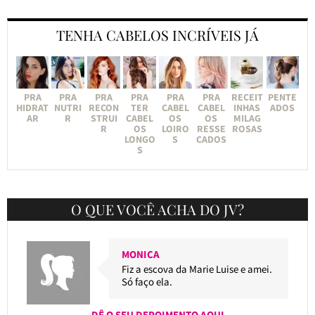
TENHA CABELOS INCRÍVEIS JÁ
PRA
PRA
PRA
PRA
PRA
PRA
RECEIT
PENTE
HIDRAT
NUTRI
RECON
TER
CABEL
CABEL
INHAS
ADOS
AR
R
STRUI
CABEL
OS
OS
MILAG
R
OS
LOIRO
RESSE
ROSAS
LONGO
S
CADOS
S
O QUE VOCÊ ACHA DO JV?
MONICA
Fiz a escova da Marie Luise e amei.
Só faço ela.
DÊ O SEU DEPOIMENTO AQUI