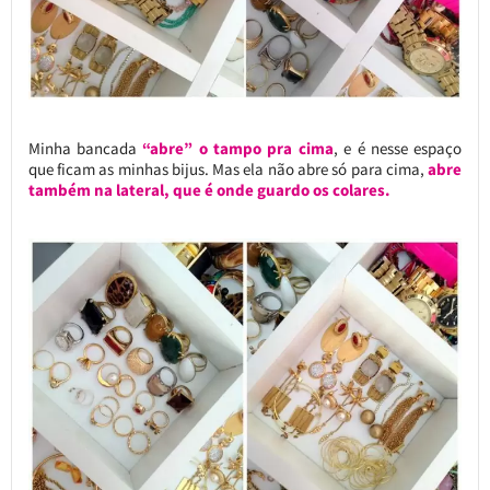
Minha bancada
“abre” o tampo pra cima
, e é nesse espaço
que ficam as minhas bijus. Mas ela não abre só para cima,
abre
também na lateral, que é onde guardo os colares.