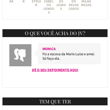
AR
R
STRUI
CABEL
OS
OS
MILAG
R
OS
LOIRO
RESSE
ROSAS
LONGO
S
CADOS
S
O QUE VOCÊ ACHA DO JV?
MONICA
Fiz a escova da Marie Luise e amei.
Só faço ela.
DÊ O SEU DEPOIMENTO AQUI
TEM QUE TER