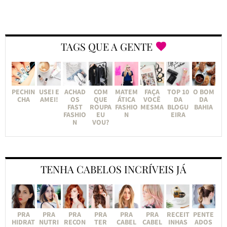
TAGS QUE A GENTE
PECHIN
USEI E
ACHAD
COM
MATEM
FAÇA
TOP 10
O BOM
CHA
AMEI!
OS
QUE
ÁTICA
VOCÊ
DA
DA
FAST
ROUPA
FASHIO
MESMA
BLOGU
BAHIA
FASHIO
EU
N
EIRA
N
VOU?
TENHA CABELOS INCRÍVEIS JÁ
PRA
PRA
PRA
PRA
PRA
PRA
RECEIT
PENTE
HIDRAT
NUTRI
RECON
TER
CABEL
CABEL
INHAS
ADOS