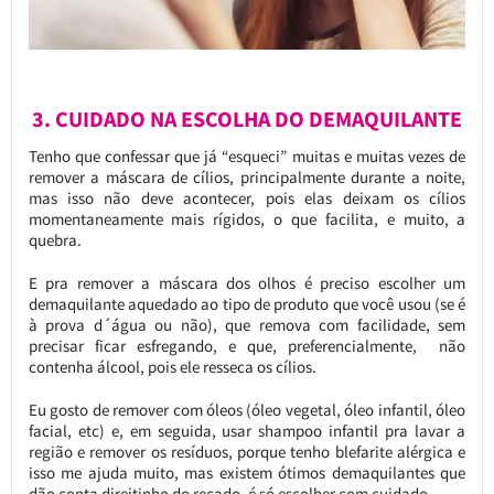
3. CUIDADO NA ESCOLHA DO DEMAQUILANTE
Tenho que confessar que já “esqueci” muitas e muitas vezes de
remover a máscara de cílios, principalmente durante a noite,
mas isso não deve acontecer, pois elas deixam os cílios
momentaneamente mais rígidos, o que facilita, e muito, a
quebra.
E pra remover a máscara dos olhos é preciso escolher um
demaquilante aquedado ao tipo de produto que você usou (se é
à prova d´água ou não), que remova com facilidade, sem
precisar ficar esfregando, e que, preferencialmente, não
contenha álcool, pois ele resseca os cílios.
Eu gosto de remover com óleos (óleo vegetal, óleo infantil, óleo
facial, etc) e, em seguida, usar shampoo infantil pra lavar a
região e remover os resíduos, porque tenho blefarite alérgica e
isso me ajuda muito, mas existem ótimos demaquilantes que
dão conta direitinho do recado, é só escolher com cuidado.