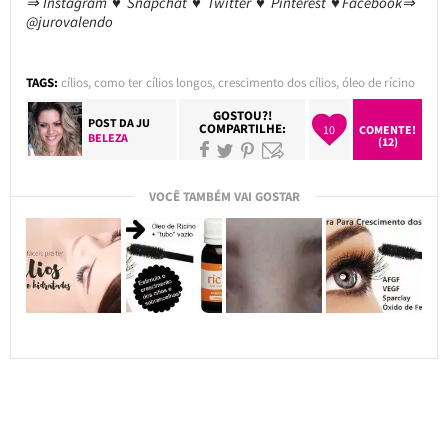
⇒ Instagram ♥ Snapchat ♥ Twitter ♥ Pinterest ♥Facebook⇒
@jurovalendo
TAGS:
cílios
,
como ter cílios longos
,
crescimento dos cílios
,
óleo de rícino
GOSTOU?!
POST DA
JU
COMPARTILHE:
10
COMENTE!
BELEZA
(12)
VOCÊ TAMBÉM VAI GOSTAR