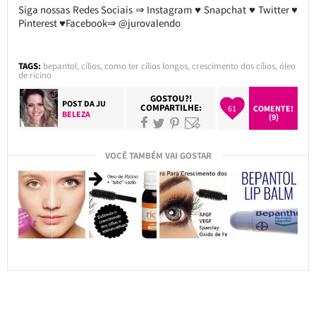
Siga nossas Redes Sociais ⇒ Instagram ♥ Snapchat ♥ Twitter ♥
Pinterest ♥Facebook⇒ @jurovalendo
TAGS:
bepantol
,
cílios
,
como ter cílios longos
,
crescimento dos cílios
,
óleo
de rícino
GOSTOU?!
POST DA
JU
COMPARTILHE:
61
COMENTE!
BELEZA
(9)
VOCÊ TAMBÉM VAI GOSTAR