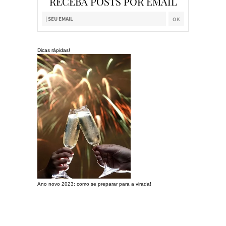
RECEBA POSTS POR EMAIL
Dicas rápidas!
Ano novo 2023: como se preparar para a virada!
Preparando a c