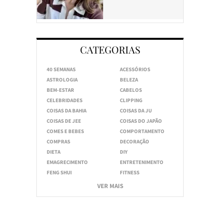
CATEGORIAS
40 SEMANAS
ACESSÓRIOS
ASTROLOGIA
BELEZA
BEM-ESTAR
CABELOS
CELEBRIDADES
CLIPPING
COISAS DA BAHIA
COISAS DA JU
COISAS DE JEE
COISAS DO JAPÃO
COMES E BEBES
COMPORTAMENTO
COMPRAS
DECORAÇÃO
DIETA
DIY
EMAGRECIMENTO
ENTRETENIMENTO
FENG SHUI
FITNESS
VER MAIS