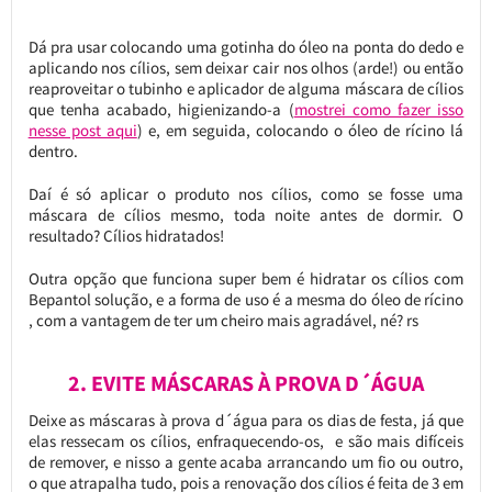
Dá pra usar colocando uma gotinha do óleo na ponta do dedo e
aplicando nos cílios, sem deixar cair nos olhos (arde!) ou então
reaproveitar o tubinho e aplicador de alguma máscara de cílios
que tenha acabado, higienizando-a (
mostrei como fazer isso
nesse post aqui
) e, em seguida, colocando o óleo de rícino lá
dentro.
Daí é só aplicar o produto nos cílios, como se fosse uma
máscara de cílios mesmo, toda noite antes de dormir. O
resultado? Cílios hidratados!
Outra opção que funciona super bem é hidratar os cílios com
Bepantol solução, e a forma de uso é a mesma do óleo de rícino
, com a vantagem de ter um cheiro mais agradável, né? rs
2. EVITE MÁSCARAS À PROVA D´ÁGUA
Deixe as máscaras à prova d´água para os dias de festa, já que
elas ressecam os cílios, enfraquecendo-os, e são mais difíceis
de remover, e nisso a gente acaba arrancando um fio ou outro,
o que atrapalha tudo, pois a renovação dos cílios é feita de 3 em