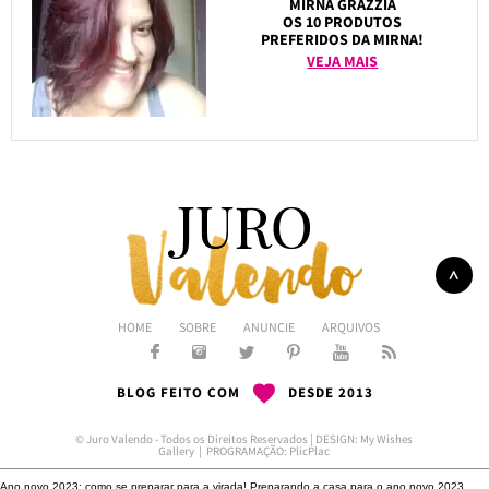
MIRNA GRAZZIA
OS 10 PRODUTOS
PREFERIDOS DA MIRNA!
VEJA MAIS
HOME
SOBRE
ANUNCIE
ARQUIVOS
BLOG FEITO COM
DESDE 2013
© Juro Valendo - Todos os Direitos Reservados | DESIGN:
My Wishes
Gallery
| PROGRAMAÇÃO:
PlicPlac
Ano novo 2023: como se preparar para a virada!
Preparando a casa para o ano novo 2023