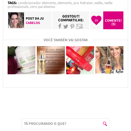
TAGS:
condicionador elements
,
elements
,
pra hidratar
,
wella
,
wella
professionals
,
zero parabenos
GOSTOU?!
POST DA
JU
COMPARTILHE:
39
COMENTE!
CABELOS
(5)
VOCÊ TAMBÉM VAI GOSTAR