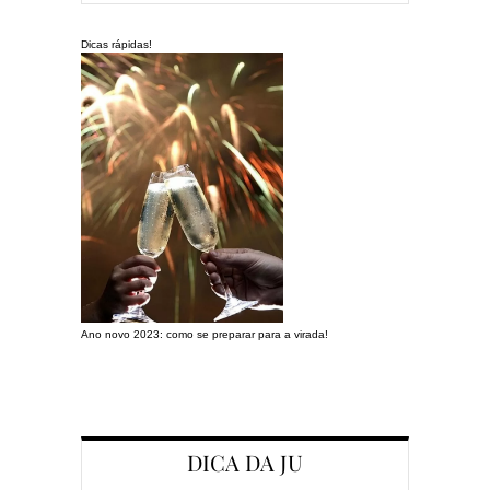
Dicas rápidas!
Ano novo 2023: como se preparar para a virada!
Preparando a c
DICA DA JU