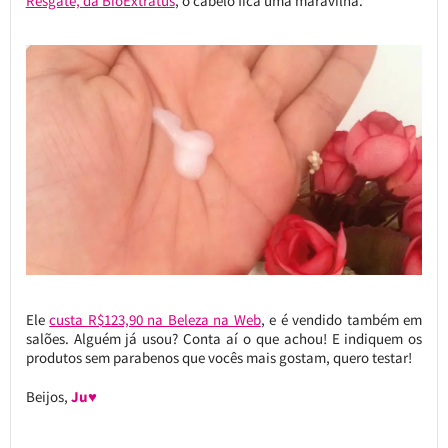
Resgate, da BioExtratus
, o cabelo fica uma maravilha.
Ele
custa R$123,90 na Beleza na Web
, e é vendido também em
salões. Alguém já usou? Conta aí o que achou! E indiquem os
produtos sem parabenos que vocês mais gostam, quero testar!
Beijos,
Ju♥