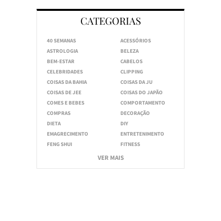
CATEGORIAS
40 SEMANAS
ACESSÓRIOS
ASTROLOGIA
BELEZA
BEM-ESTAR
CABELOS
CELEBRIDADES
CLIPPING
COISAS DA BAHIA
COISAS DA JU
COISAS DE JEE
COISAS DO JAPÃO
COMES E BEBES
COMPORTAMENTO
COMPRAS
DECORAÇÃO
DIETA
DIY
EMAGRECIMENTO
ENTRETENIMENTO
FENG SHUI
FITNESS
VER MAIS