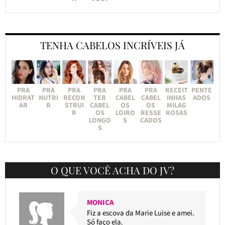
TENHA CABELOS INCRÍVEIS JÁ
PRA
PRA
PRA
PRA
PRA
PRA
RECEIT
PENTE
HIDRAT
NUTRI
RECON
TER
CABEL
CABEL
INHAS
ADOS
AR
R
STRUI
CABEL
OS
OS
MILAG
R
OS
LOIRO
RESSE
ROSAS
LONGO
S
CADOS
S
O QUE VOCÊ ACHA DO JV?
MONICA
Fiz a escova da Marie Luise e amei.
Só faço ela.