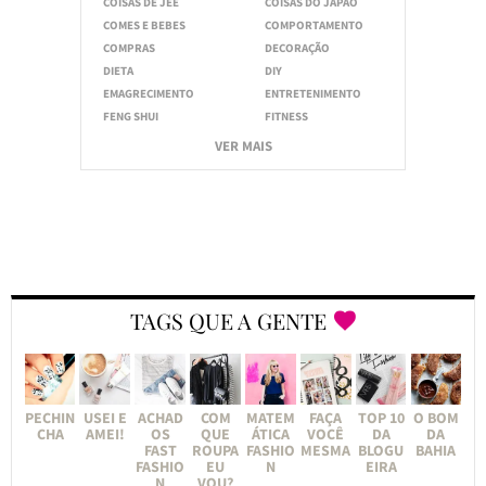
COISAS DE JEE
COISAS DO JAPÃO
COMES E BEBES
COMPORTAMENTO
COMPRAS
DECORAÇÃO
DIETA
DIY
EMAGRECIMENTO
ENTRETENIMENTO
FENG SHUI
FITNESS
VER MAIS
TAGS QUE A GENTE
PECHIN
USEI E
ACHAD
COM
MATEM
FAÇA
TOP 10
O BOM
CHA
AMEI!
OS
QUE
ÁTICA
VOCÊ
DA
DA
FAST
ROUPA
FASHIO
MESMA
BLOGU
BAHIA
FASHIO
EU
N
EIRA
N
VOU?