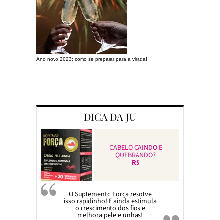
Ano novo 2023: como se preparar para a virada!
Preparando a c
DICA DA JU
CABELO CAINDO E
QUEBRANDO?
R$
O Suplemento Força resolve
isso rapidinho! E ainda estimula
o crescimento dos fios e
melhora pele e unhas!