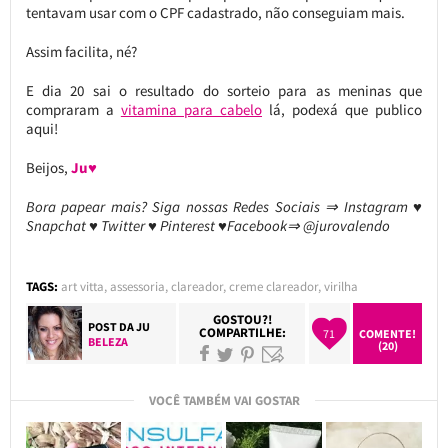
tentavam usar com o CPF cadastrado, não conseguiam mais.
Assim facilita, né?
E dia 20 sai o resultado do sorteio para as meninas que
compraram a
vitamina para cabelo
lá, podexá que publico
aqui!
Beijos,
Ju♥
Bora papear mais? Siga nossas Redes Sociais ⇒ Instagram ♥
Snapchat ♥ Twitter ♥ Pinterest ♥Facebook⇒ @jurovalendo
TAGS:
art vitta
,
assessoria
,
clareador
,
creme clareador
,
virilha
GOSTOU?!
POST DA
JU
COMPARTILHE:
71
COMENTE!
BELEZA
(20)
VOCÊ TAMBÉM VAI GOSTAR