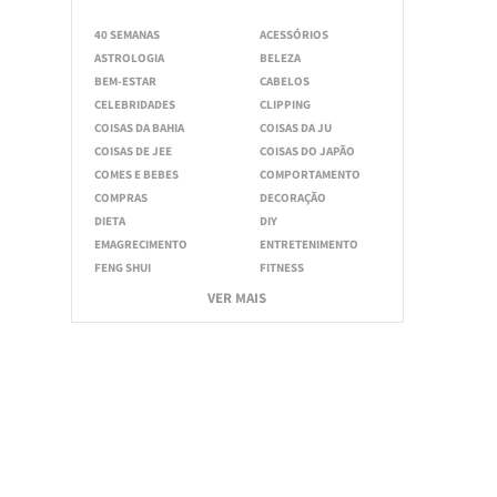
40 SEMANAS
ACESSÓRIOS
ASTROLOGIA
BELEZA
BEM-ESTAR
CABELOS
CELEBRIDADES
CLIPPING
COISAS DA BAHIA
COISAS DA JU
COISAS DE JEE
COISAS DO JAPÃO
COMES E BEBES
COMPORTAMENTO
COMPRAS
DECORAÇÃO
DIETA
DIY
EMAGRECIMENTO
ENTRETENIMENTO
FENG SHUI
FITNESS
VER MAIS