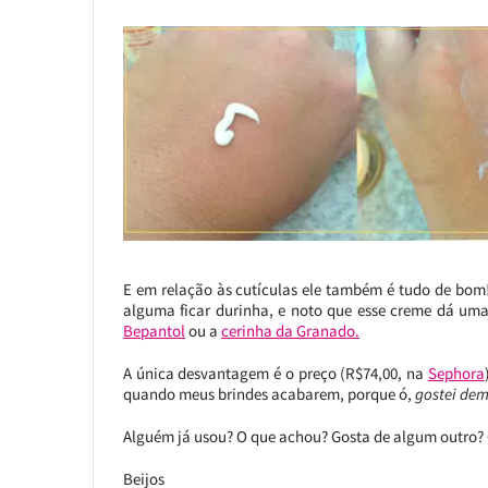
E em relação às cutículas ele também é tudo de bom
alguma ficar durinha, e noto que esse creme dá u
Bepantol
ou a
cerinha da Granado.
A única desvantagem é o preço (R$74,00, na
Sephora
quando meus brindes acabarem, porque ó,
gostei dem
Alguém já usou? O que achou? Gosta de algum outro? 
Beijos