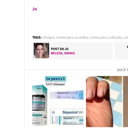
Ju
TAGS:
clinique
,
creme para as mãos
,
creme para cutículas
,
cu
POST DA
JU
BELEZA
,
UNHAS
VOCÊ 