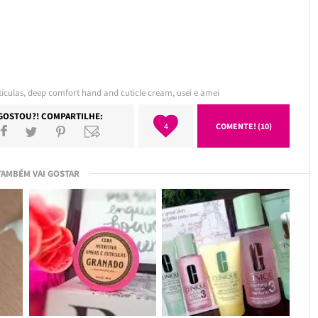
tículas
,
deep comfort hand and cuticle cream
,
usei e amei
GOSTOU?! COMPARTILHE:
4
COMENTE! (10)
TAMBÉM VAI GOSTAR