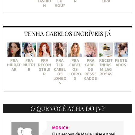
FASHIO
EU
N
EIRA
N
VOU?
TENHA CABELOS INCRÍVEIS JÁ
PRA
PRA
PRA
PRA
PRA
PRA
RECEIT
PENTE
HIDRAT
NUTRI
RECON
TER
CABEL
CABEL
INHAS
ADOS
AR
R
STRUI
CABEL
OS
OS
MILAG
R
OS
LOIRO
RESSE
ROSAS
LONGO
S
CADOS
S
O QUE VOCÊ ACHA DO JV?
MONICA
Fiz a escova da Marie Luise e amei.