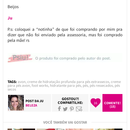
Beijos
Ju
P.s: coloquei a “notinha” de que foi comprando por mim pra
dizer que não foi enviado pela assessoria, mas foi comprado
pela mãe! rs
TAGS:
avon
,
creme de hidratação profunda para pés extrassecos
,
creme
para pés avon
,
foot works
,
hidratante para pés
,
pés
,
pés ressecados
,
pés
secos
GOSTOU?!
POST DA
JU
COMPARTILHE:
16
COMENTE!
BELEZA
(15)
VOCÊ TAMBÉM VAI GOSTAR