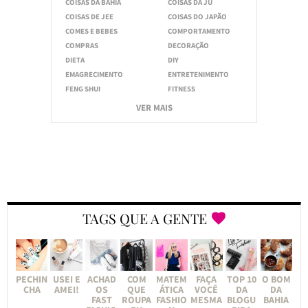
COISAS DA BAHIA
COISAS DA JU
COISAS DE JEE
COISAS DO JAPÃO
COMES E BEBES
COMPORTAMENTO
COMPRAS
DECORAÇÃO
DIETA
DIY
EMAGRECIMENTO
ENTRETENIMENTO
FENG SHUI
FITNESS
VER MAIS
TAGS QUE A GENTE
PECHIN
USEI E
ACHAD
COM
MATEM
FAÇA
TOP 10
O BOM
CHA
AMEI!
OS
QUE
ÁTICA
VOCÊ
DA
DA
FAST
ROUPA
FASHIO
MESMA
BLOGU
BAHIA