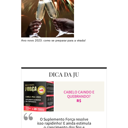
Ano novo 2023: como se preparar para a virada!
Preparando a c
DICA DA JU
CABELO CAINDO E
QUEBRANDO?
R$
O Suplemento Força resolve
isso rapidinho! E ainda estimula
o crescimento dos fios e