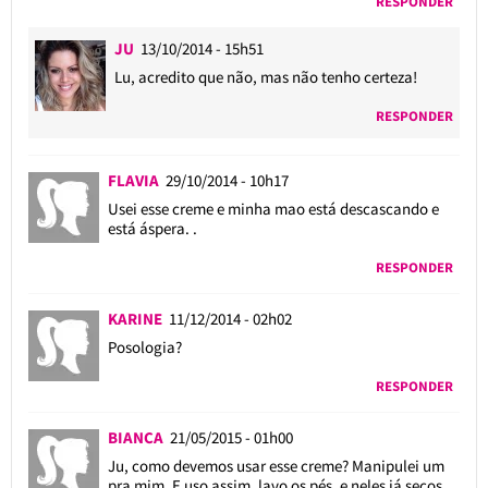
RESPONDER
JU
13/10/2014 - 15h51
Lu, acredito que não, mas não tenho certeza!
RESPONDER
FLAVIA
29/10/2014 - 10h17
Usei esse creme e minha mao está descascando e
está áspera. .
RESPONDER
KARINE
11/12/2014 - 02h02
Posologia?
RESPONDER
BIANCA
21/05/2015 - 01h00
Ju, como devemos usar esse creme? Manipulei um
pra mim. E uso assim, lavo os pés, e neles já secos