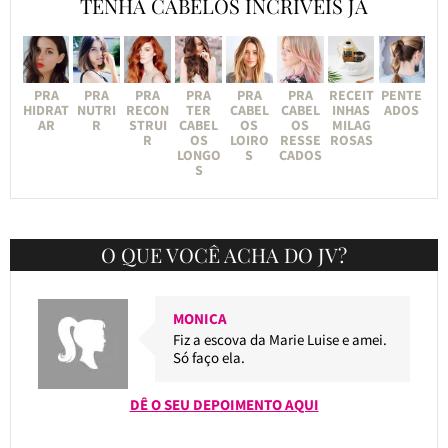
TENHA CABELOS INCRÍVEIS JÁ
PRA
PRA
PRA
PRA
PRA
PRA
RECEIT
PENTE
HIDRAT
NUTRI
RECON
TER
CABEL
CABEL
INHAS
ADOS
AR
R
STRUI
CABEL
OS
OS
MILAG
R
OS
LOIRO
RESSE
ROSAS
LONGO
S
CADOS
S
O QUE VOCÊ ACHA DO JV?
MONICA
Fiz a escova da Marie Luise e amei.
Só faço ela.
DÊ O SEU DEPOIMENTO AQUI