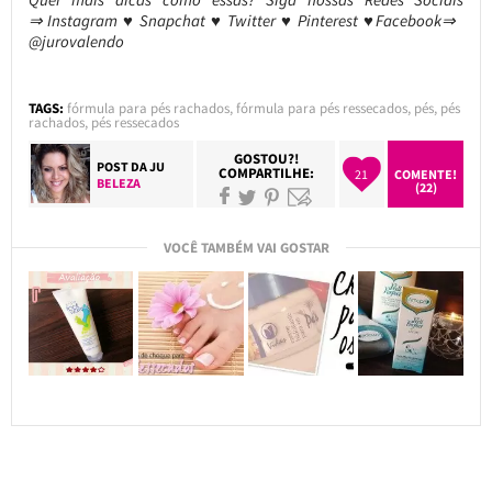
⇒ Instagram ♥ Snapchat ♥ Twitter ♥ Pinterest ♥Facebook⇒
@jurovalendo
TAGS:
fórmula para pés rachados
,
fórmula para pés ressecados
,
pés
,
pés
rachados
,
pés ressecados
GOSTOU?!
POST DA
JU
COMPARTILHE:
21
COMENTE!
BELEZA
(22)
VOCÊ TAMBÉM VAI GOSTAR