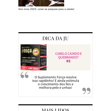
Ano novo 2023: como se preparar para a virada!
Preparando a c
DICA DA JU
CABELO CAINDO E
QUEBRANDO?
R$
O Suplemento Força resolve
isso rapidinho! E ainda estimula
o crescimento dos fios e
melhora pele e unhas!
MAIS LIDOS