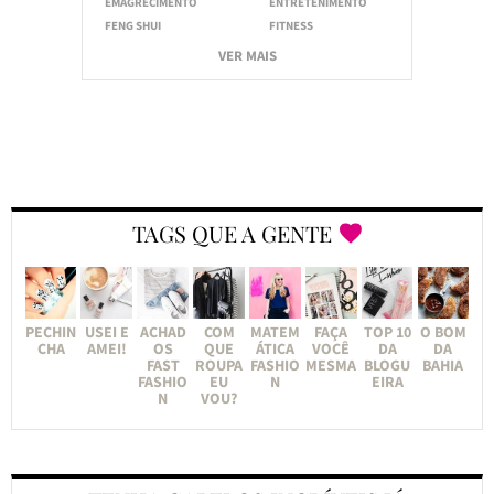
EMAGRECIMENTO
ENTRETENIMENTO
FENG SHUI
FITNESS
VER MAIS
TAGS QUE A GENTE
PECHIN
USEI E
ACHAD
COM
MATEM
FAÇA
TOP 10
O BOM
CHA
AMEI!
OS
QUE
ÁTICA
VOCÊ
DA
DA
FAST
ROUPA
FASHIO
MESMA
BLOGU
BAHIA
FASHIO
EU
N
EIRA
N
VOU?