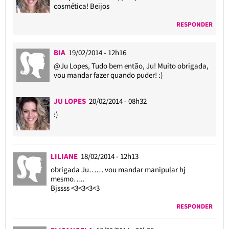
cosmética! Beijos
RESPONDER
BIA
19/02/2014 - 12h16
@Ju Lopes
, Tudo bem então, Ju! Muito obrigada,
vou mandar fazer quando puder! :)
JU LOPES
20/02/2014 - 08h32
:)
LILIANE
18/02/2014 - 12h13
obrigada Ju…… vou mandar manipular hj
mesmo…..
Bjssss <3<3<3<3
RESPONDER