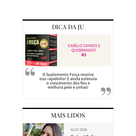
Preparando a c
DICA DA JU
CABELO CAINDO E
QUEBRANDO?
R$
O Suplemento Força resolve
isso rapidinho! E ainda estimula
o crescimento dos fios e
melhora pele e unhas!
MAIS LIDOS
02.07.2026