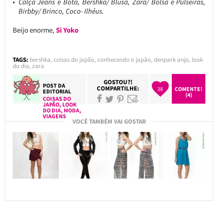
Calça Jeans e Bota, Bershka/ Blusa, Zara/ Bolsa e Pulseiras,
Birbby/ Brinco, Coco- Ilhéus.
Beijo enorme,
Si Yoko
TAGS:
bershka
,
coisas do japão
,
conhecendo o japão
,
denpark anjo
,
look
do dia
,
zara
GOSTOU?!
POST DA
COMPARTILHE:
38
COMENTE!
EDITORIAL
(4)
COISAS DO
JAPÃO
,
LOOK
DO DIA
,
MODA
,
VIAGENS
VOCÊ TAMBÉM VAI GOSTAR