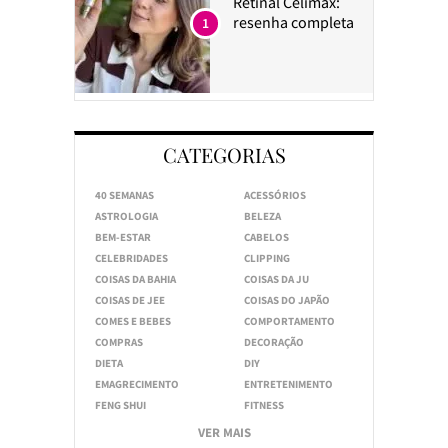
Retinal Celimax:
resenha completa
1
CATEGORIAS
40 SEMANAS
ACESSÓRIOS
ASTROLOGIA
BELEZA
BEM-ESTAR
CABELOS
CELEBRIDADES
CLIPPING
COISAS DA BAHIA
COISAS DA JU
COISAS DE JEE
COISAS DO JAPÃO
COMES E BEBES
COMPORTAMENTO
COMPRAS
DECORAÇÃO
DIETA
DIY
EMAGRECIMENTO
ENTRETENIMENTO
FENG SHUI
FITNESS
VER MAIS