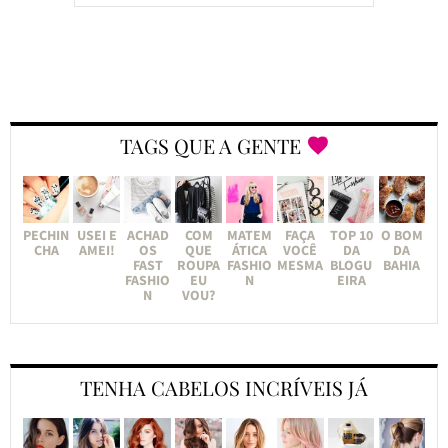
TAGS QUE A GENTE
PECHIN
USEI E
ACHAD
COM
MATEM
FAÇA
TOP 10
O BOM
CHA
AMEI!
OS
QUE
ÁTICA
VOCÊ
DA
DA
FAST
ROUPA
FASHIO
MESMA
BLOGU
BAHIA
FASHIO
EU
N
EIRA
N
VOU?
TENHA CABELOS INCRÍVEIS JÁ