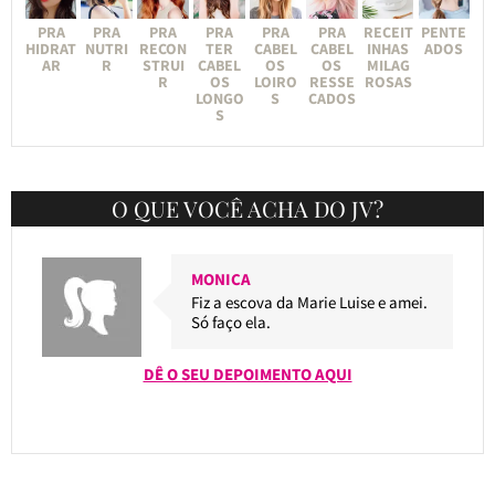
PRA
PRA
PRA
PRA
PRA
PRA
RECEIT
PENTE
HIDRAT
NUTRI
RECON
TER
CABEL
CABEL
INHAS
ADOS
AR
R
STRUI
CABEL
OS
OS
MILAG
R
OS
LOIRO
RESSE
ROSAS
LONGO
S
CADOS
S
O QUE VOCÊ ACHA DO JV?
MONICA
Fiz a escova da Marie Luise e amei.
Só faço ela.
DÊ O SEU DEPOIMENTO AQUI