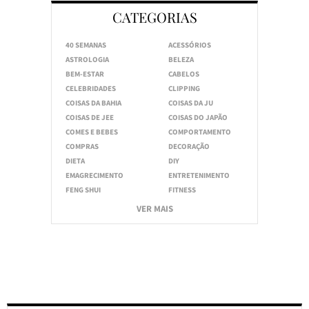
CATEGORIAS
40 SEMANAS
ACESSÓRIOS
ASTROLOGIA
BELEZA
BEM-ESTAR
CABELOS
CELEBRIDADES
CLIPPING
COISAS DA BAHIA
COISAS DA JU
COISAS DE JEE
COISAS DO JAPÃO
COMES E BEBES
COMPORTAMENTO
COMPRAS
DECORAÇÃO
DIETA
DIY
EMAGRECIMENTO
ENTRETENIMENTO
FENG SHUI
FITNESS
VER MAIS