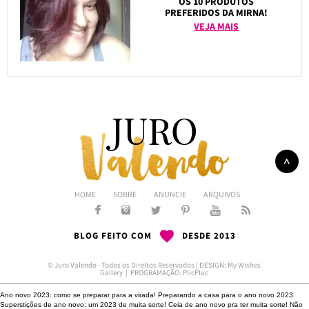
OS 10 PRODUTOS
PREFERIDOS DA MIRNA!
VEJA MAIS
HOME
SOBRE
ANUNCIE
ARQUIVOS
BLOG FEITO COM
DESDE 2013
© Juro Valendo - Todos os Direitos Reservados | DESIGN:
My Wishes
Gallery
| PROGRAMAÇÃO:
PlicPlac
Ano novo 2023: como se preparar para a virada!
Preparando a casa para o ano novo 2023
Superstições de ano novo: um 2023 de muita sorte!
Ceia de ano novo pra ter muita sorte!
Não