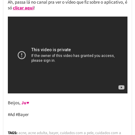
Ah, passa lá no canal pra ver o vídeo que fiz sobre o aplicativo, é
só
clicar aqui
!
Beijos,
Ju♥
#Ad #Bayer
TAGS:
acne
,
acne adulta
,
bayer
,
cuidados com a pele
,
cuidados com a