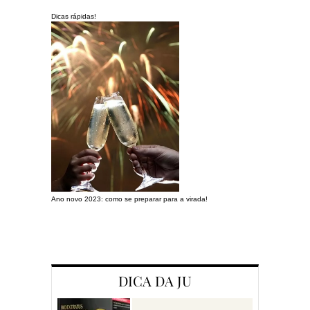
Dicas rápidas!
Ano novo 2023: como se preparar para a virada!
Preparando a c
DICA DA JU