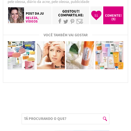
pele oleosa
,
diário da acne
,
pele oleosa
,
publicidade
GOSTOU?!
POST DA
JU
COMPARTILHE:
51
COMENTE!
BELEZA
,
(5)
VÍDEOS
VOCÊ TAMBÉM VAI GOSTAR