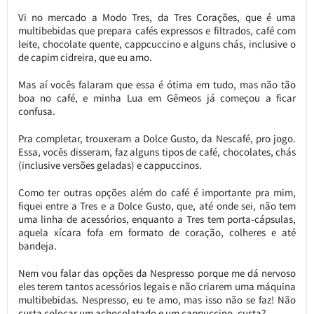
Vi no mercado a Modo Tres, da Tres Corações, que é uma
multibebidas que prepara cafés expressos e filtrados, café com
leite, chocolate quente, cappcuccino e alguns chás, inclusive o
de capim cidreira, que eu amo.
Mas aí vocês falaram que essa é ótima em tudo, mas não tão
boa no café, e minha Lua em Gêmeos já começou a ficar
confusa.
Pra completar, trouxeram a Dolce Gusto, da Nescafé, pro jogo.
Essa, vocês disseram, faz alguns tipos de café, chocolates, chás
(inclusive versões geladas) e cappuccinos.
Como ter outras opções além do café é importante pra mim,
fiquei entre a Tres e a Dolce Gusto, que, até onde sei, não tem
uma linha de acessórios, enquanto a Tres tem porta-cápsulas,
aquela xícara fofa em formato de coração, colheres e até
bandeja.
Nem vou falar das opções da Nespresso porque me dá nervoso
eles terem tantos acessórios legais e não criarem uma máquina
multibebidas. Nespresso, eu te amo, mas isso não se faz! Não
custa colocar um achocolatado e um cappuccino, custa?