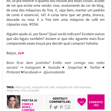
Ah, só pra mostrar o quanto sou volúvel pra essas coisas: acabei
de ver que existe uma versão rosa, exatamente da cor do blog,
de uma das máquinas da Tres. E, veja bem, manter um padrão
de cores é essencial, né? A coisa teria que ser preta, branca,
dourada ou rosa. E a Tres tem uma máquina de café em
cápsulas rosa. ROSA.
Alguém ajuda aí, por favor? Qual vocês indicam? Existem outras
que são legais também? Avisem aí que não aguento mais ficar
comparando esses troços pra decidir qual comprar! hahaha
Beijos,
Ju♥
Bora ficar bem juntinha? Então vem comigo nas redes
sociais! ⇒ Instagram ♥ Youtube ♥ Snapchat ♥ Twitter ♥
Pinterest ♥Facebook⇒ @jurovalendo
TAGS:
dolce gusto
,
máquina de café
,
máquina de café expresso
,
nespresso
,
tres corações
GOSTOU?!
POST DA
JU
COMPARTILHE:
163
COMENTE!
COMES E
(41)
BEBES
,
COMPRAS