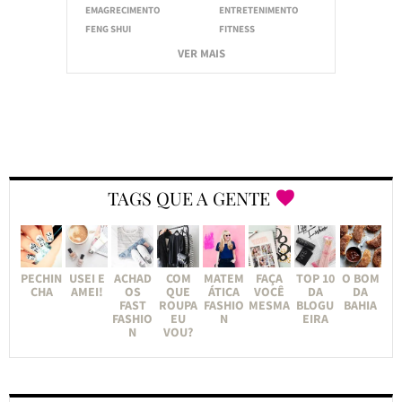
EMAGRECIMENTO
ENTRETENIMENTO
FENG SHUI
FITNESS
VER MAIS
TAGS QUE A GENTE
PECHIN
USEI E
ACHAD
COM
MATEM
FAÇA
TOP 10
O BOM
CHA
AMEI!
OS
QUE
ÁTICA
VOCÊ
DA
DA
FAST
ROUPA
FASHIO
MESMA
BLOGU
BAHIA
FASHIO
EU
N
EIRA
N
VOU?