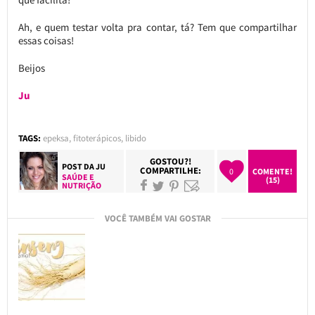
Ah, e quem testar volta pra contar, tá? Tem que compartilhar
essas coisas!
Beijos
Ju
TAGS:
epeksa
,
fitoterápicos
,
libido
GOSTOU?!
POST DA
JU
COMPARTILHE:
0
COMENTE!
SAÚDE E
(15)
NUTRIÇÃO
VOCÊ TAMBÉM VAI GOSTAR