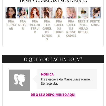
TENHA CABELOS INCRÍVEIS JÁ
PRA
PRA
PRA
PRA
PRA
PRA
RECEIT
PENTE
HIDRAT
NUTRI
RECON
TER
CABEL
CABEL
INHAS
ADOS
AR
R
STRUI
CABEL
OS
OS
MILAG
R
OS
LOIRO
RESSE
ROSAS
LONGO
S
CADOS
S
O QUE VOCÊ ACHA DO JV?
MONICA
Fiz a escova da Marie Luise e amei.
Só faço ela.
DÊ O SEU DEPOIMENTO AQUI