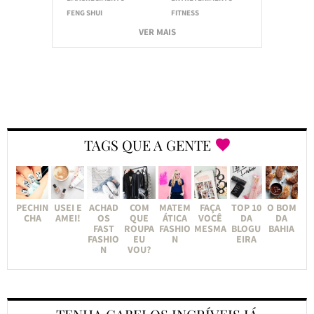
FENG SHUI
FITNESS
VER MAIS
TAGS QUE A GENTE
PECHIN
USEI E
ACHAD
COM
MATEM
FAÇA
TOP 10
O BOM
CHA
AMEI!
OS
QUE
ÁTICA
VOCÊ
DA
DA
FAST
ROUPA
FASHIO
MESMA
BLOGU
BAHIA
FASHIO
EU
N
EIRA
N
VOU?