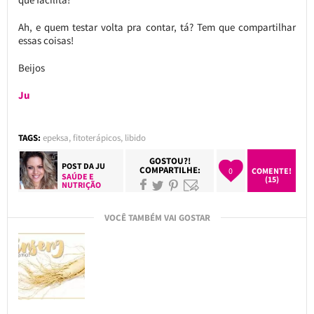
Ah, e quem testar volta pra contar, tá? Tem que compartilhar
essas coisas!
Beijos
Ju
TAGS:
epeksa
,
fitoterápicos
,
libido
GOSTOU?!
POST DA
JU
COMPARTILHE:
0
COMENTE!
SAÚDE E
(15)
NUTRIÇÃO
VOCÊ TAMBÉM VAI GOSTAR