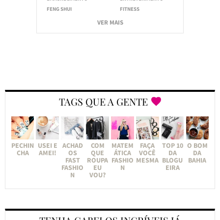
FENG SHUI
FITNESS
VER MAIS
TAGS QUE A GENTE
PECHIN
USEI E
ACHAD
COM
MATEM
FAÇA
TOP 10
O BOM
CHA
AMEI!
OS
QUE
ÁTICA
VOCÊ
DA
DA
FAST
ROUPA
FASHIO
MESMA
BLOGU
BAHIA
FASHIO
EU
N
EIRA
N
VOU?