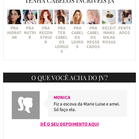
TENHA CABELOS INCRÍVEIS JÁ
PRA
PRA
PRA
PRA
PRA
PRA
RECEIT
PENTE
HIDRAT
NUTRI
RECON
TER
CABEL
CABEL
INHAS
ADOS
AR
R
STRUI
CABEL
OS
OS
MILAG
R
OS
LOIRO
RESSE
ROSAS
LONGO
S
CADOS
S
O QUE VOCÊ ACHA DO JV?
MONICA
Fiz a escova da Marie Luise e amei.
Só faço ela.
DÊ O SEU DEPOIMENTO AQUI