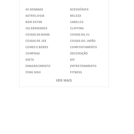
40 SEMANAS
ACESSÓRIOS
ASTROLOGIA
BELEZA
BEM-ESTAR
CABELOS
CELEBRIDADES
CLIPPING
COISAS DA BAHIA
COISAS DA JU
COISAS DE JEE
COISAS DO JAPÃO
COMES E BEBES
COMPORTAMENTO
COMPRAS
DECORAÇÃO
DIETA
DIY
EMAGRECIMENTO
ENTRETENIMENTO
FENG SHUI
FITNESS
VER MAIS