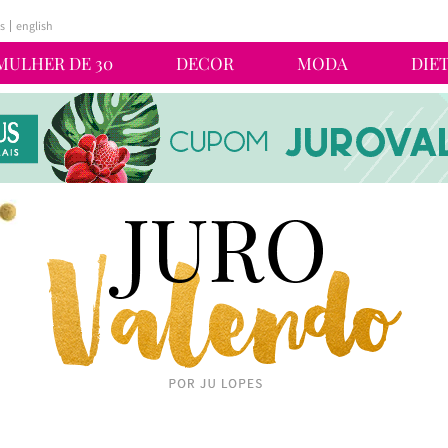
s
english
MULHER DE 30
DECOR
MODA
DIE