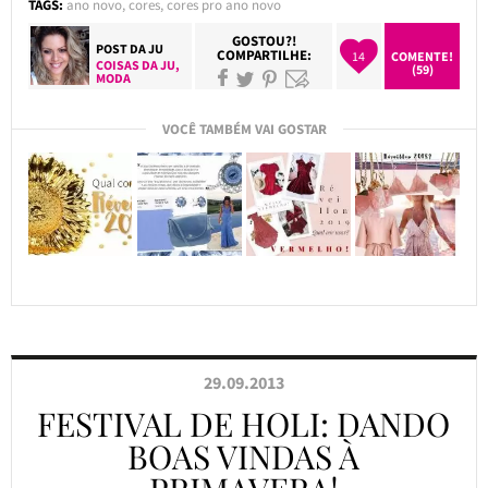
TAGS:
ano novo
,
cores
,
cores pro ano novo
GOSTOU?!
POST DA
JU
COMPARTILHE:
14
COMENTE!
COISAS DA JU
,
(59)
MODA
VOCÊ TAMBÉM VAI GOSTAR
29.09.2013
FESTIVAL DE HOLI: DANDO
BOAS VINDAS À