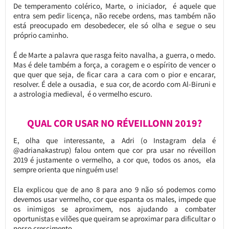
De temperamento colérico, Marte, o iniciador, é aquele que
entra sem pedir licença, não recebe ordens, mas também não
está preocupado em desobedecer, ele só olha e segue o seu
próprio caminho.
É de Marte a palavra que rasga feito navalha, a guerra, o medo.
Mas é dele também a força, a coragem e o espírito de vencer o
que quer que seja, de ficar cara a cara com o pior e encarar,
resolver. É dele a ousadia, e sua cor, de acordo com Al-Biruni e
a astrologia medieval, é o vermelho escuro.
QUAL COR USAR NO RÉVEILLONN 2019?
E, olha que interessante, a Adri (o Instagram dela é
@adrianakastrup) falou ontem que cor pra usar no réveillon
2019 é justamente o vermelho, a cor que, todos os anos, ela
sempre orienta que ninguém use!
Ela explicou que de ano 8 para ano 9 não só podemos como
devemos usar vermelho, cor que espanta os males, impede que
os inimigos se aproximem, nos ajudando a combater
oportunistas e vilões que queiram se aproximar para dificultar o
nosso crescimento.