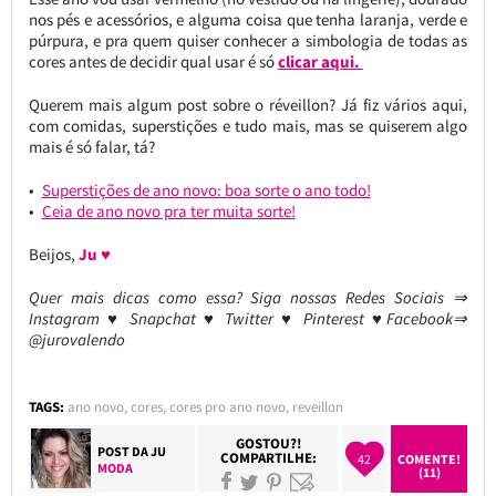
nos pés e acessórios, e alguma coisa que tenha laranja, verde e
púrpura, e pra quem quiser conhecer a simbologia de todas as
cores antes de decidir qual usar é só
clicar aqui.
Querem mais algum post sobre o réveillon? Já fiz vários aqui,
com comidas, superstições e tudo mais, mas se quiserem algo
mais é só falar, tá?
Superstições de ano novo: boa sorte o ano todo!
Ceia de ano novo pra ter muita sorte!
Beijos,
Ju ♥
Quer mais dicas como essa? Siga nossas Redes Sociais ⇒
Instagram ♥ Snapchat ♥ Twitter ♥ Pinterest ♥Facebook⇒
@jurovalendo
TAGS:
ano novo
,
cores
,
cores pro ano novo
,
reveillon
GOSTOU?!
POST DA
JU
COMPARTILHE:
42
COMENTE!
MODA
(11)