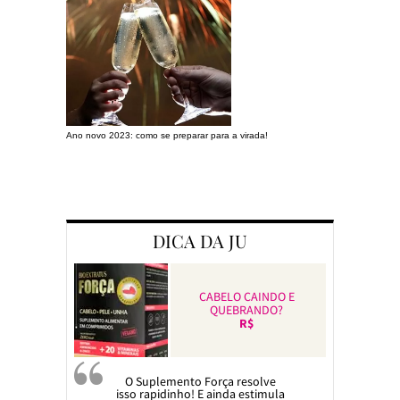
Ano novo 2023: como se preparar para a virada!
Preparando a c
DICA DA JU
CABELO CAINDO E
QUEBRANDO?
R$
O Suplemento Força resolve
isso rapidinho! E ainda estimula