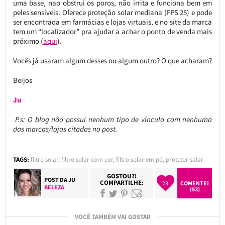
uma base, nao obstrui os poros, não irrita e funciona bem em
peles sensíveis. Oferece proteção solar mediana (FPS 25) e pode
ser encontrada em farmácias e lojas virtuais, e no site da marca
tem um “localizador” pra ajudar a achar o ponto de venda mais
próximo (
aqui
).
Vocês já usaram algum desses ou algum outro? O que acharam?
Beijos
Ju
P.s: O blog não possui nenhum tipo de vínculo com nenhuma
das marcas/lojas citadas no post.
TAGS:
filtro solar
,
filtro solar com cor
,
filtro solar em pó
,
protetor solar
GOSTOU?!
POST DA
JU
COMPARTILHE:
23
COMENTE!
BELEZA
(53)
VOCÊ TAMBÉM VAI GOSTAR