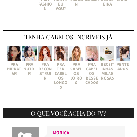
FASHIO
EU
N
EIRA
N
VOU?
TENHA CABELOS INCRÍVEIS JÁ
PRA
PRA
PRA
PRA
PRA
PRA
RECEIT
PENTE
HIDRAT
NUTRI
RECON
TER
CABEL
CABEL
INHAS
ADOS
AR
R
STRUI
CABEL
OS
OS
MILAG
R
OS
LOIRO
RESSE
ROSAS
LONGO
S
CADOS
S
O QUE VOCÊ ACHA DO JV?
MONICA