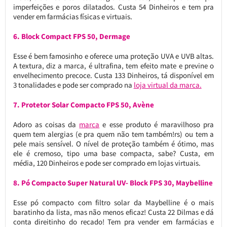
imperfeições e poros dilatados. Custa 54 Dinheiros e tem pra
vender em farmácias físicas e virtuais.
6. Block Compact FPS 50, Dermage
Esse é bem famosinho e oferece uma proteção UVA e UVB altas.
A textura, diz a marca, é ultrafina, tem efeito mate e previne o
envelhecimento precoce. Custa 133 Dinheiros, tá disponível em
3 tonalidades e pode ser comprado na
loja virtual da marca.
7. Protetor Solar Compacto FPS 50, Avène
Adoro as coisas da
marca
e esse produto é maravilhoso pra
quem tem alergias (e pra quem não tem também!rs) ou tem a
pele mais sensível. O nível de proteção também é ótimo, mas
ele é cremoso, tipo uma base compacta, sabe? Custa, em
média, 120 Dinheiros e pode ser comprado em lojas virtuais.
8. Pó Compacto Super Natural UV- Block FPS 30, Maybelline
Esse pó compacto com filtro solar da Maybelline é o mais
baratinho da lista, mas não menos eficaz! Custa 22 Dilmas e dá
conta direitinho do recado! Tem pra vender em farmácias e