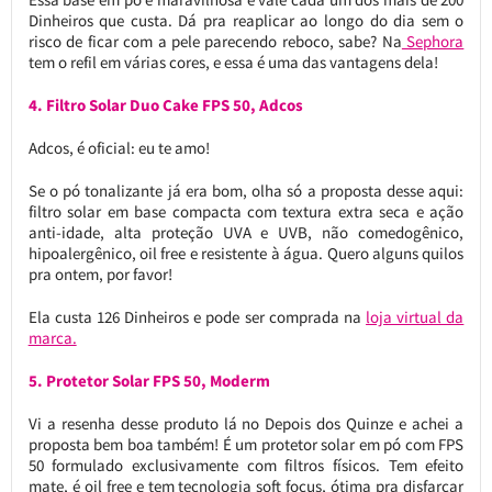
Dinheiros que custa. Dá pra reaplicar ao longo do dia sem o
risco de ficar com a pele parecendo reboco, sabe? Na
Sephora
tem o refil em várias cores, e essa é uma das vantagens dela!
4. Filtro Solar Duo Cake FPS 50, Adcos
Adcos, é oficial: eu te amo!
Se o pó tonalizante já era bom, olha só a proposta desse aqui:
filtro solar em base compacta com textura extra seca e ação
anti-idade, alta proteção UVA e UVB, não comedogênico,
hipoalergênico, oil free e resistente à água. Quero alguns quilos
pra ontem, por favor!
Ela custa 126 Dinheiros e pode ser comprada na
loja virtual da
marca.
5. Protetor Solar FPS 50, Moderm
Vi a resenha desse produto lá no Depois dos Quinze e achei a
proposta bem boa também! É um protetor solar em pó com FPS
50 formulado exclusivamente com filtros físicos. Tem efeito
mate, é oil free e tem tecnologia soft focus, ótima pra disfarçar