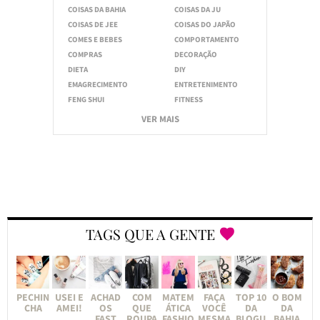
COISAS DA BAHIA
COISAS DA JU
COISAS DE JEE
COISAS DO JAPÃO
COMES E BEBES
COMPORTAMENTO
COMPRAS
DECORAÇÃO
DIETA
DIY
EMAGRECIMENTO
ENTRETENIMENTO
FENG SHUI
FITNESS
VER MAIS
TAGS QUE A GENTE
PECHIN
USEI E
ACHAD
COM
MATEM
FAÇA
TOP 10
O BOM
CHA
AMEI!
OS
QUE
ÁTICA
VOCÊ
DA
DA
FAST
ROUPA
FASHIO
MESMA
BLOGU
BAHIA