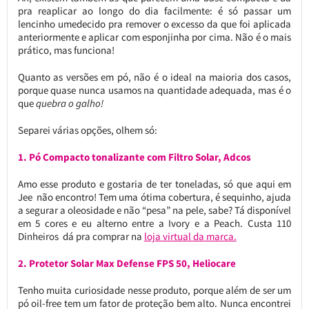
pra reaplicar ao longo do dia facilmente: é só passar um
lencinho umedecido pra remover o excesso da que foi aplicada
anteriormente e aplicar com esponjinha por cima. Não é o mais
prático, mas funciona!
Quanto as versões em pó, não é o ideal na maioria dos casos,
porque quase nunca usamos na quantidade adequada, mas é o
que
quebra o galho!
Separei várias opções, olhem só:
1. Pó Compacto tonalizante com Filtro Solar, Adcos
Amo esse produto e gostaria de ter toneladas, só que aqui em
Jee não encontro! Tem uma ótima cobertura, é sequinho, ajuda
a segurar a oleosidade e não “pesa” na pele, sabe? Tá disponível
em 5 cores e eu alterno entre a Ivory e a Peach. Custa 110
Dinheiros dá pra comprar na
loja virtual da marca.
2. Protetor Solar Max Defense FPS 50, Heliocare
Tenho muita curiosidade nesse produto, porque além de ser um
pó oil-free tem um fator de proteção bem alto. Nunca encontrei