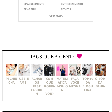
EMAGRECIMENTO
ENTRETENIMENTO
FENG SHUI
FITNESS
VER MAIS
TAGS QUE A GENTE
PECHIN
USEI E
ACHAD
COM
MATEM
FAÇA
TOP 10
O BOM
CHA
AMEI!
OS
QUE
ÁTICA
VOCÊ
DA
DA
FAST
ROUPA
FASHIO
MESMA
BLOGU
BAHIA
FASHIO
EU
N
EIRA
N
VOU?