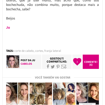
lateral, que já usei muito, mas acho que, como sou
bochechuda, não combina muito, porque destaca mais a
bochecha, sabe?
Beijos
Ju
TAGS:
corte de cabelo
,
cortes
,
franja lateral
GOSTOU?!
POST DA
JU
COMPARTILHE:
3
COMENTE!
CABELOS
(6)
VOCÊ TAMBÉM VAI GOSTAR