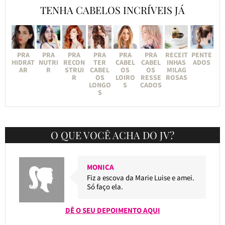
TENHA CABELOS INCRÍVEIS JÁ
PRA
PRA
PRA
PRA
PRA
PRA
RECEIT
PENTE
HIDRAT
NUTRI
RECON
TER
CABEL
CABEL
INHAS
ADOS
AR
R
STRUI
CABEL
OS
OS
MILAG
R
OS
LOIRO
RESSE
ROSAS
LONGO
S
CADOS
S
O QUE VOCÊ ACHA DO JV?
MONICA
Fiz a escova da Marie Luise e amei.
Só faço ela.
DÊ O SEU DEPOIMENTO AQUI