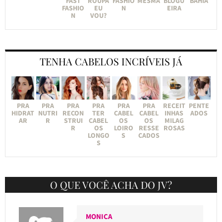
FAST
ROUPA
FASHIO
MESMA
BLOGU
BAHIA
FASHIO
EU
N
EIRA
N
VOU?
TENHA CABELOS INCRÍVEIS JÁ
PRA
PRA
PRA
PRA
PRA
PRA
RECEIT
PENTE
HIDRAT
NUTRI
RECON
TER
CABEL
CABEL
INHAS
ADOS
AR
R
STRUI
CABEL
OS
OS
MILAG
R
OS
LOIRO
RESSE
ROSAS
LONGO
S
CADOS
S
O QUE VOCÊ ACHA DO JV?
MONICA