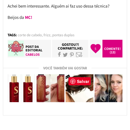
Achei bem interessante. Alguém ai faz uso dessa técnica?
Beijos da
MC!
TAGS:
corte de cabelo
,
frizz
,
pontas duplas
GOSTOU?!
POST DA
COMPARTILHE:
5
COMENTE!
EDITORIAL
(13)
CABELOS
VOCÊ TAMBÉM VAI GOSTAR
Salvar