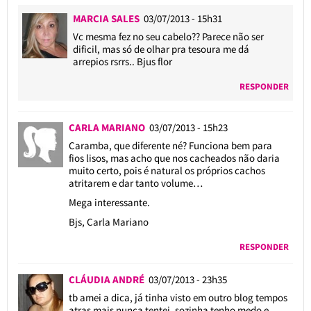
MARCIA SALES
03/07/2013 - 15h31
Vc mesma fez no seu cabelo?? Parece não ser
dificil, mas só de olhar pra tesoura me dá
arrepios rsrrs.. Bjus flor
RESPONDER
CARLA MARIANO
03/07/2013 - 15h23
Caramba, que diferente né? Funciona bem para
fios lisos, mas acho que nos cacheados não daria
muito certo, pois é natural os próprios cachos
atritarem e dar tanto volume…
Mega interessante.
Bjs, Carla Mariano
RESPONDER
CLÁUDIA ANDRÉ
03/07/2013 - 23h35
tb amei a dica, já tinha visto em outro blog tempos
atras mais nunca tentei, sozinha tenho medo e