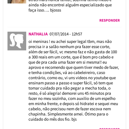
ainda não encontrei alguém especializado que
faça isso…. bjosss
RESPONDER
NATHALIA
07/07/2014 - 12h57
oi meninas ! eu achei super legal tbm, mas não
precisa ir a salão nenhum pra fazer esse corte,
além de ser fácil, vc mesmo faz e não gasta de 100
a 300 reais em um corte, que é bom pro cabelo e
que de pra cada uma fazer em si mesma!! eu
aprovo e recomendo que quem tiver medo de fazer,
e tenha condições, vá ao cabeleireiro, caso
contrário, como eu, vi uns videos no youtube que
ensinam passo a passo e super fácil, só tem que
tomar cuidado pra não pegar a mecha toda, o
resto, é só alegria! demorei uns 45 minutos pra
fazer no meu sozinha, com auxilio de um espelho
em minha frente, e depois só hidratei e sequei meu
cabelo, não precisou nem de fazer escova nem
chapinha. Simplesmente amei. Ótimo para o
cuidado do mês dos fio. bjs