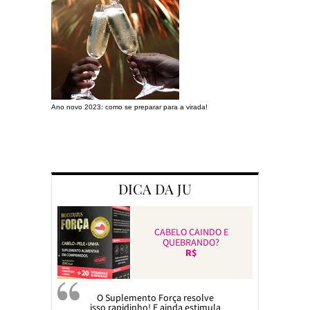
Ano novo 2023: como se preparar para a virada!
Preparando a c
DICA DA JU
CABELO CAINDO E
QUEBRANDO?
R$
O Suplemento Força resolve
isso rapidinho! E ainda estimula