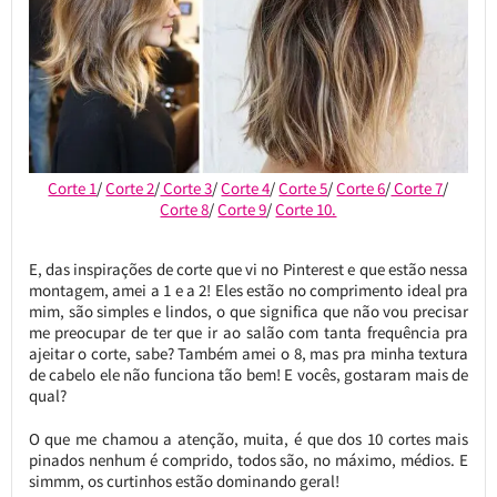
Corte 1
/
Corte 2
/
Corte 3
/
Corte 4
/
Corte 5
/
Corte 6
/
Corte 7
/
Corte 8
/
Corte 9
/
Corte 10.
E, das inspirações de corte que vi no Pinterest e que estão nessa
montagem, amei a 1 e a 2! Eles estão no comprimento ideal pra
mim, são simples e lindos, o que significa que não vou precisar
me preocupar de ter que ir ao salão com tanta frequência pra
ajeitar o corte, sabe? Também amei o 8, mas pra minha textura
de cabelo ele não funciona tão bem! E vocês, gostaram mais de
qual?
O que me chamou a atenção, muita, é que dos 10 cortes mais
pinados nenhum é comprido, todos são, no máximo, médios. E
simmm, os curtinhos estão dominando geral!