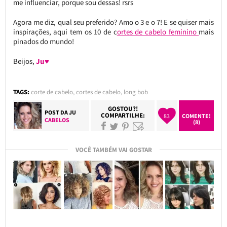
me influenciar, porque sou dessas! rsrs
Agora me diz, qual seu preferido? Amo o 3 e o 7! E se quiser mais
inspirações, aqui tem os 10 de c
ortes de cabelo feminino
mais
pinados do mundo!
Beijos,
Ju♥
TAGS:
corte de cabelo
,
cortes de cabelo
,
long bob
GOSTOU?!
POST DA
JU
COMPARTILHE:
83
COMENTE!
CABELOS
(8)
VOCÊ TAMBÉM VAI GOSTAR