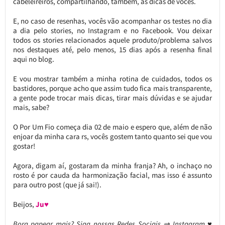
cabeleireiros, compartilhando, também, as dicas de vocês.
E, no caso de resenhas, vocês vão acompanhar os testes no dia
a dia pelo stories, no Instagram e no Facebook. Vou deixar
todos os stories relacionados aquele produto/problema salvos
nos destaques até, pelo menos, 15 dias após a resenha final
aqui no blog.
E vou mostrar também a minha rotina de cuidados, todos os
bastidores, porque acho que assim tudo fica mais transparente,
a gente pode trocar mais dicas, tirar mais dúvidas e se ajudar
mais, sabe?
O Por Um Fio começa dia 02 de maio e espero que, além de não
enjoar da minha cara rs, vocês gostem tanto quanto sei que vou
gostar!
Agora, digam aí, gostaram da minha franja? Ah, o inchaço no
rosto é por cauda da harmonização facial, mas isso é assunto
para outro post (que já sai!).
Beijos,
Ju♥
Bora papear mais? Siga nossas Redes Sociais ⇒ Instagram ♥