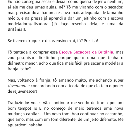
Eu não conseguia secar e deixar como queria de jeito nenhum,
aí ele me deu umas aulas, né? Tô me virando com o secador,
mas precisando achar uma escova mais adequada, de tamanho
médio, e na pressa já aprendi a dar um jeitinho com a escova
modeladora/alisadora (já faço resenha dela, é uma da
Britânia!).
Se tiverem truques e dicas ensinem aí, tá? Preciso!
Tô tentada a comprar essa
Escova Secadora da Britânia
, mas
vou pesquisar direitinho porque quero uma que tenha o
diâmetro menor, acho que fica mais fácil pra secar e modelar a
franja, sabe?
Mas, voltando à franja, tô amando muito, me achando super
xóvemmm
e concordando com a teoria de que ela tem o poder
de rejuvenescer!
Traduzindo: vocês vão continuar me vendo de franja por um
bom tempo! rs E no começo de maio teremos uma nova
mudança capilar… Um novo tom. Vou continuar no castanho,
que amo, mas com um tom diferente, de um jeito diferente. Me
aguardem! hahaha