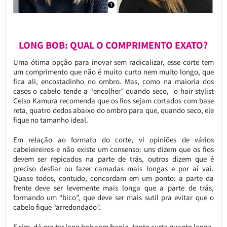
LONG BOB: QUAL O COMPRIMENTO EXATO?
Uma ótima opção para inovar sem radicalizar, esse corte tem
um comprimento que não é muito curto nem muito longo, que
fica ali, encostadinho no ombro. Mas, como na maioria dos
casos o cabelo tende a “encolher” quando seco, o hair stylist
Celso Kamura recomenda que os fios sejam cortados com base
reta, quatro dedos abaixo do ombro para que, quando seco, ele
fique no tamanho ideal.
Em relação ao formato do corte, vi opiniões de vários
cabeleireiros e não existe um consenso: uns dizem que os fios
devem ser repicados na parte de trás, outros dizem que é
preciso desfiar ou fazer camadas mais longas e por aí vai.
Quase todos, contudo, concordam em um ponto: a parte da
frente deve ser levemente mais longa que a parte de trás,
formando um “bico”, que deve ser mais sutil pra evitar que o
cabelo fique “arredondado”.
E sim, dá pra ter long bob com franja, tanto curta quanto longa.