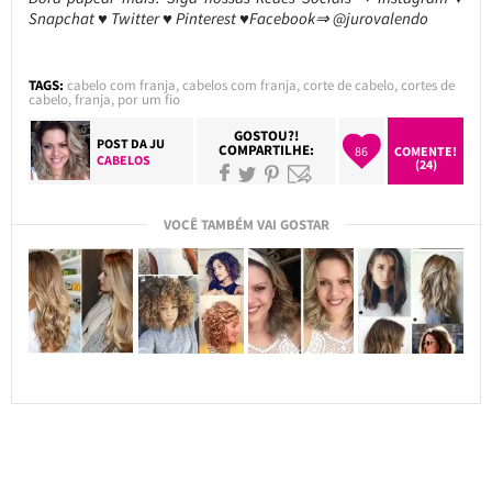
Snapchat ♥ Twitter ♥ Pinterest ♥Facebook⇒ @jurovalendo
TAGS:
cabelo com franja
,
cabelos com franja
,
corte de cabelo
,
cortes de
cabelo
,
franja
,
por um fio
GOSTOU?!
POST DA
JU
COMPARTILHE:
86
COMENTE!
CABELOS
(24)
VOCÊ TAMBÉM VAI GOSTAR