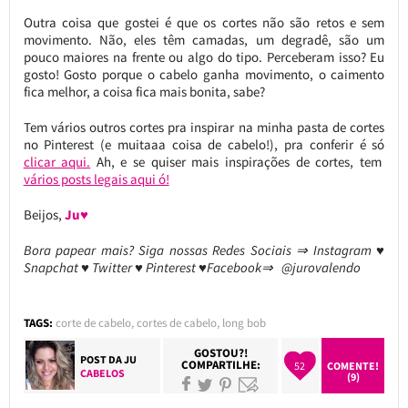
Outra coisa que gostei é que os cortes não são retos e sem
movimento. Não, eles têm camadas, um degradê, são um
pouco maiores na frente ou algo do tipo. Perceberam isso? Eu
gosto! Gosto porque o cabelo ganha movimento, o caimento
fica melhor, a coisa fica mais bonita, sabe?
Tem vários outros cortes pra inspirar na minha pasta de cortes
no Pinterest (e muitaaa coisa de cabelo!), pra conferir é só
clicar aqui.
Ah, e se quiser mais inspirações de cortes, tem
vários posts legais aqui ó!
Beijos,
Ju♥
Bora papear mais? Siga nossas Redes Sociais ⇒ Instagram ♥
Snapchat ♥ Twitter ♥ Pinterest ♥Facebook⇒ @jurovalendo
TAGS:
corte de cabelo
,
cortes de cabelo
,
long bob
GOSTOU?!
POST DA
JU
COMPARTILHE:
52
COMENTE!
CABELOS
(9)