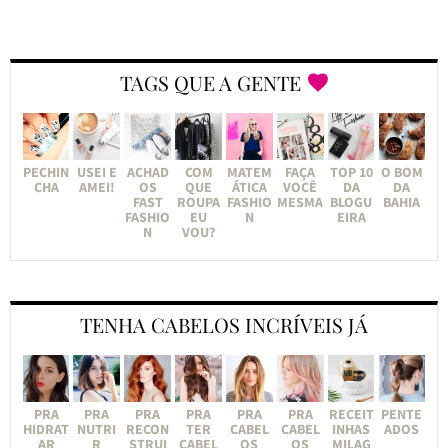
TAGS QUE A GENTE
PECHIN
USEI E
ACHAD
COM
MATEM
FAÇA
TOP 10
O BOM
CHA
AMEI!
OS
QUE
ÁTICA
VOCÊ
DA
DA
FAST
ROUPA
FASHIO
MESMA
BLOGU
BAHIA
FASHIO
EU
N
EIRA
N
VOU?
TENHA CABELOS INCRÍVEIS JÁ
PRA
PRA
PRA
PRA
PRA
PRA
RECEIT
PENTE
HIDRAT
NUTRI
RECON
TER
CABEL
CABEL
INHAS
ADOS
AR
R
STRUI
CABEL
OS
OS
MILAG