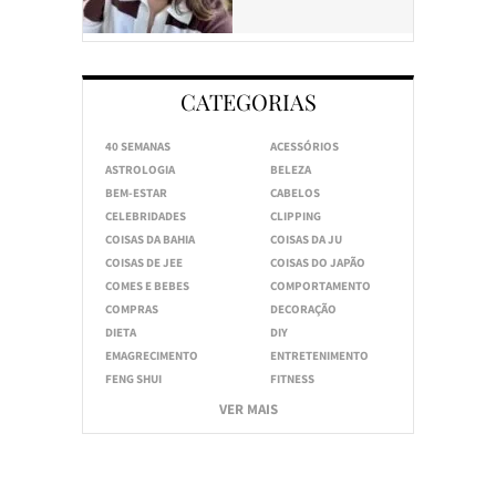
CATEGORIAS
40 SEMANAS
ACESSÓRIOS
ASTROLOGIA
BELEZA
BEM-ESTAR
CABELOS
CELEBRIDADES
CLIPPING
COISAS DA BAHIA
COISAS DA JU
COISAS DE JEE
COISAS DO JAPÃO
COMES E BEBES
COMPORTAMENTO
COMPRAS
DECORAÇÃO
DIETA
DIY
EMAGRECIMENTO
ENTRETENIMENTO
FENG SHUI
FITNESS
VER MAIS