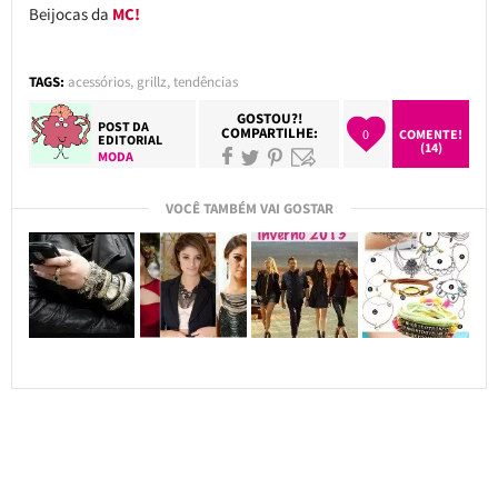
Beijocas da
MC!
TAGS:
acessórios
,
grillz
,
tendências
GOSTOU?!
POST DA
COMPARTILHE:
0
COMENTE!
EDITORIAL
(14)
MODA
VOCÊ TAMBÉM VAI GOSTAR