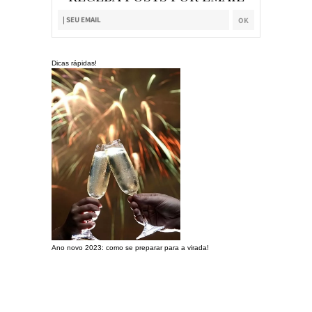
Dicas rápidas!
Ano novo 2023: como se preparar para a virada!
Preparando a c