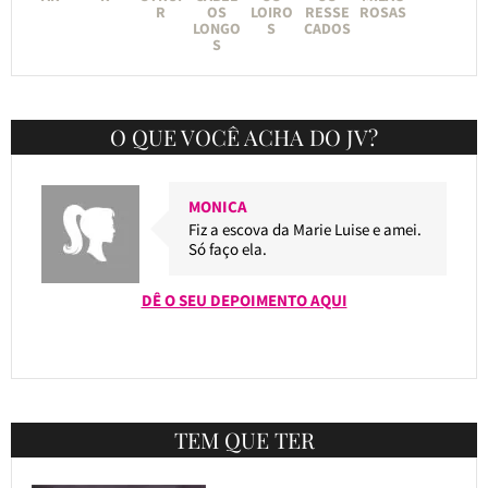
R
OS
LOIRO
RESSE
ROSAS
LONGO
S
CADOS
S
O QUE VOCÊ ACHA DO JV?
MONICA
Fiz a escova da Marie Luise e amei.
Só faço ela.
DÊ O SEU DEPOIMENTO AQUI
TEM QUE TER