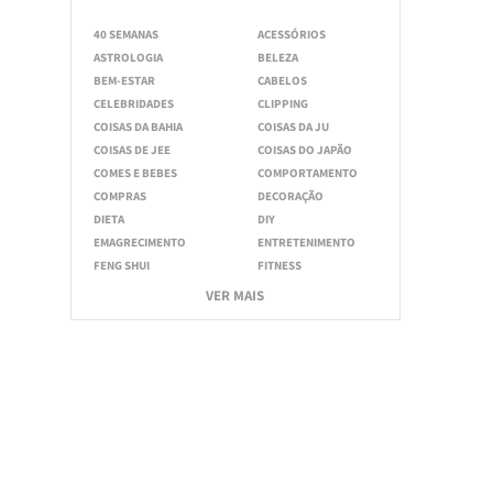
40 SEMANAS
ACESSÓRIOS
ASTROLOGIA
BELEZA
BEM-ESTAR
CABELOS
CELEBRIDADES
CLIPPING
COISAS DA BAHIA
COISAS DA JU
COISAS DE JEE
COISAS DO JAPÃO
COMES E BEBES
COMPORTAMENTO
COMPRAS
DECORAÇÃO
DIETA
DIY
EMAGRECIMENTO
ENTRETENIMENTO
FENG SHUI
FITNESS
VER MAIS