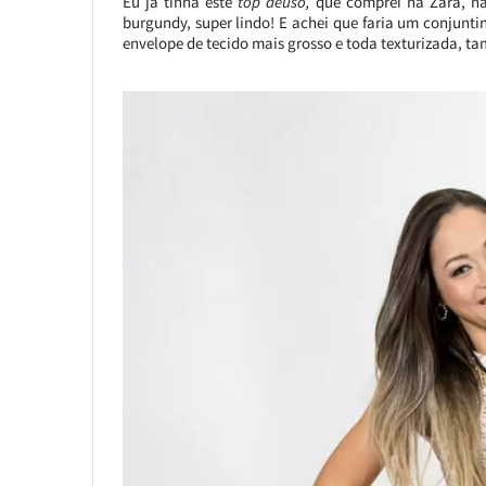
Eu já tinha este
top deuso,
que comprei na Zara, h
burgundy, super lindo! E achei que faria um conjunt
envelope de tecido mais grosso e toda texturizada, 