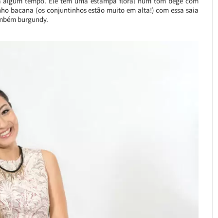
á algum tempo. Ele tem uma estampa floral num tom bege com
inho bacana (os conjuntinhos estão muito em alta!) com essa saia
também burgundy.