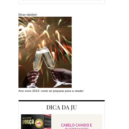
Dicas rápidas!
Ano novo 2023: como se preparar para a virada!
Preparando a cas
DICA DA JU
CABELO CAINDO E