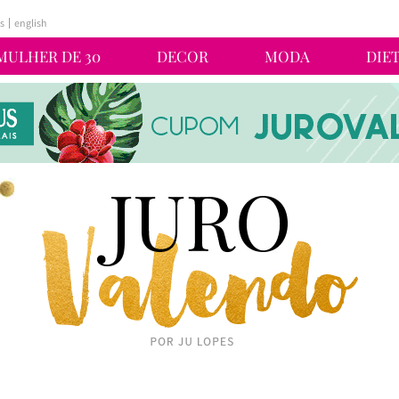
s
english
MULHER DE 30
DECOR
MODA
DIE