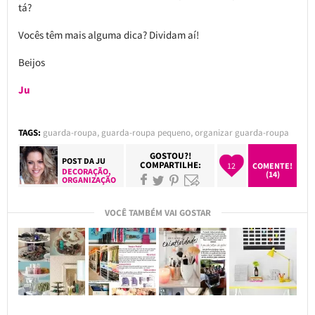
tá?
Vocês têm mais alguma dica? Dividam aí!
Beijos
Ju
TAGS:
guarda-roupa
,
guarda-roupa pequeno
,
organizar guarda-roupa
GOSTOU?!
POST DA
JU
COMPARTILHE:
12
COMENTE!
DECORAÇÃO
,
(14)
ORGANIZAÇÃO
VOCÊ TAMBÉM VAI GOSTAR