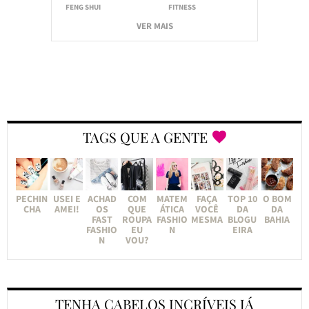
FENG SHUI
FITNESS
VER MAIS
TAGS QUE A GENTE
PECHIN
USEI E
ACHAD
COM
MATEM
FAÇA
TOP 10
O BOM
CHA
AMEI!
OS
QUE
ÁTICA
VOCÊ
DA
DA
FAST
ROUPA
FASHIO
MESMA
BLOGU
BAHIA
FASHIO
EU
N
EIRA
N
VOU?
TENHA CABELOS INCRÍVEIS JÁ